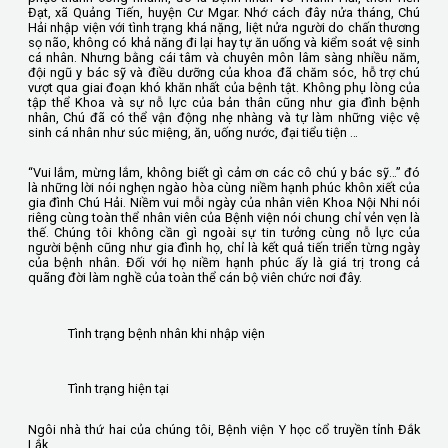
Đạt, xã Quảng Tiến, huyện Cư Mgar. Nhớ cách đây nửa tháng, Chú
Hải nhập viện với tình trạng khá nặng, liệt nửa người do chấn thương
sọ não, không có khả năng đi lại hay tự ăn uống và kiểm soát vệ sinh
cá nhân. Nhưng bằng cái tâm và chuyên môn lâm sàng nhiều năm,
đội ngũ y bác sỹ và điều dưỡng của khoa đã chăm sóc, hỗ trợ chú
vượt qua giai đoạn khó khăn nhất của bệnh tật. Không phụ lòng của
tập thể Khoa và sự nỗ lực của bản thân cũng như gia đình bệnh
nhân, Chú đã có thể vận động nhẹ nhàng và tự làm những việc vệ
sinh cá nhân như súc miệng, ăn, uống nước, đại tiểu tiện …
“Vui lắm, mừng lắm, không biết gì cảm ơn các cô chú y bác sỹ…” đó
là những lời nói nghẹn ngào hòa cùng niềm hạnh phúc khôn xiết của
gia đình Chú Hải. Niềm vui mỗi ngày của nhân viên Khoa Nội Nhi nói
riêng cùng toàn thể nhân viên của Bệnh viện nói chung chỉ vẻn vẹn là
thế. Chúng tôi không cần gì ngoài sự tin tưởng cùng nỗ lực của
người bệnh cũng như gia đình họ, chỉ là kết quả tiến triển từng ngày
của bệnh nhân. Đối với họ niềm hạnh phúc ấy là giá trị trong cả
quãng đời làm nghề của toàn thể cán bộ viên chức nơi đây.
Tình trạng bệnh nhân khi nhập viện
Tình trạng hiện tại
Ngôi nhà thứ hai của chúng tôi, Bệnh viện Y học cổ truyền tỉnh Đắk
Lắk.