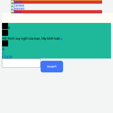
0
Rất thích suy nghĩ của bạn, hãy bình luận.
x
(
)
x
|
Trả lời
Insert