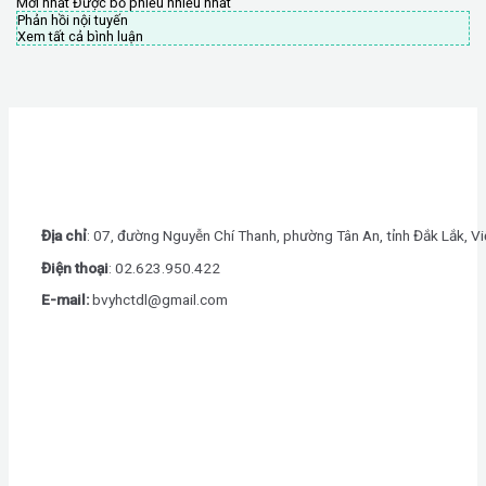
Mới nhất
Được bỏ phiếu nhiều nhất
Phản hồi nội tuyến
Xem tất cả bình luận
Địa chỉ
: 07, đường Nguyễn Chí Thanh, phường Tân An, tỉnh Đắk Lắk, V
Điện thoại
: 0
2.623.950.422
E-mail:
bvyhctdl@gmail.com