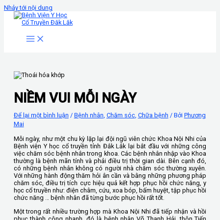
Nhảy tới nội dung
NIỀM VUI MỖI NGÀY
Để lại một bình luận
/
Bệnh nhân
,
Chăm sóc
,
Chữa bệnh
/ Bởi
Phương
Mai
Mỗi ngày, như một chu kỳ lặp lại đội ngũ viên chức Khoa Nội Nhi của
Bệnh viện Y học cổ truyền tỉnh Đắk Lắk lại bắt đầu với những công
việc chăm sóc bệnh nhân trong khoa. Các bệnh nhân nhập vào Khoa
thường là bệnh mãn tính và phải điều trị thời gian dài. Bên cạnh đó,
có những bệnh nhân không có người nhà chăm sóc thường xuyên.
Với những hành động thăm hỏi ân cần và bằng những phương pháp
chăm sóc, điều trị tích cực hiệu quả kết hợp phục hồi chức năng, y
học cổ truyền như: điện châm, cứu, xoa bóp, bấm huyệt, tập phục hồi
chức năng … bệnh nhân đã từng bước phục hồi rất tốt.
Một trong rất nhiều trường hợp mà Khoa Nội Nhi đã tiếp nhận và hồi
phục thành công nhanh, đó là bệnh nhân Võ Thanh Hải, thôn Tiến