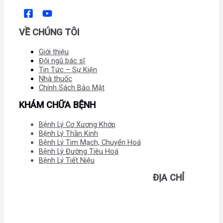
VỀ CHÚNG TÔI
Giới thiệu
Đội ngũ bác sĩ
Tin Tức – Sự Kiện
Nhà thuốc
Chính Sách Bảo Mật
KHÁM CHỮA BỆNH
Bệnh Lý Cơ Xương Khớp
Bệnh Lý Thần Kinh
Bệnh Lý Tim Mạch, Chuyển Hoá
Bệnh Lý Đường Tiêu Hoá
Bệnh Lý Tiết Niệu
ĐỊA CHỈ