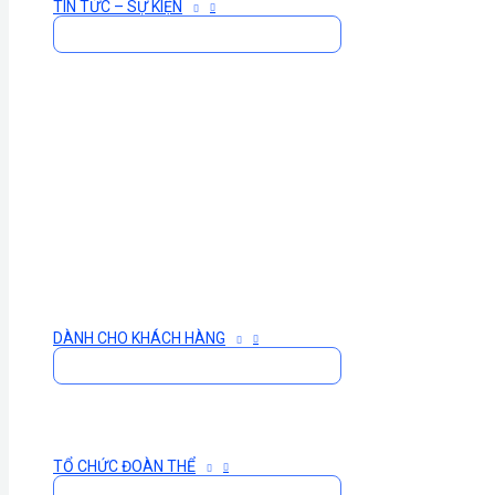
TIN TỨC – SỰ KIỆN
DÀNH CHO KHÁCH HÀNG
TỔ CHỨC ĐOÀN THỂ