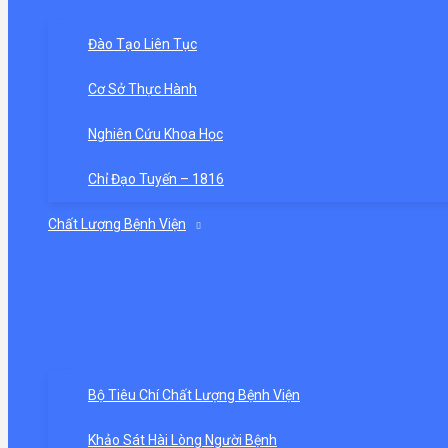
Đào Tạo Liên Tục
Cơ Sở Thực Hành
Nghiên Cứu Khoa Học
Chỉ Đạo Tuyến – 1816
Chất Lượng Bệnh Viện
Bộ Tiêu Chí Chất Lượng Bệnh Viện
Khảo Sát Hài Lòng Người Bệnh