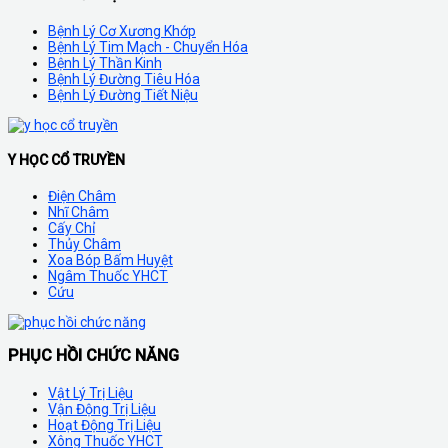
Bệnh Lý Cơ Xương Khớp
Bệnh Lý Tim Mạch - Chuyển Hóa
Bệnh Lý Thần Kinh
Bệnh Lý Đường Tiêu Hóa
Bệnh Lý Đường Tiết Niệu
Y HỌC CỔ TRUYỀN
Điện Châm
Nhĩ Châm
Cấy Chỉ
Thủy Châm
Xoa Bóp Bấm Huyệt
Ngâm Thuốc YHCT
Cứu
PHỤC HỒI CHỨC NĂNG
Vật Lý Trị Liệu
Vận Động Trị Liệu
Hoạt Động Trị Liệu
Xông Thuốc YHCT