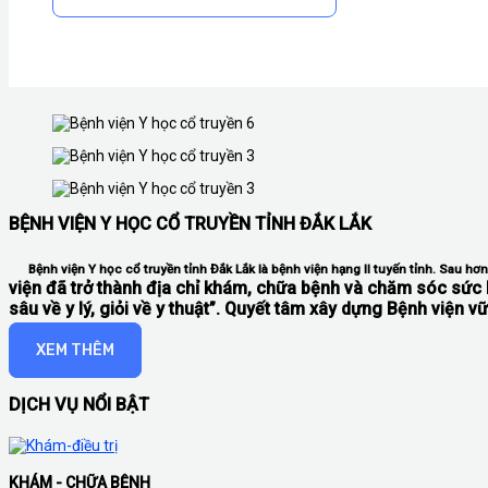
BỆNH VIỆN Y HỌC CỔ TRUYỀN TỈNH ĐẮK LẮK
Bệnh viện Y học cổ truyền tỉnh Đắk Lắk là bệnh viện hạng II tuyến tỉnh. Sau h
viện đã trở thành địa chỉ khám, chữa bệnh và chăm sóc sức 
sâu về y lý, giỏi về y thuật”. Quyết tâm xây dựng Bệnh viện 
XEM THÊM
DỊCH VỤ NỔI BẬT
KHÁM - CHỮA BỆNH