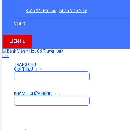
Khảo Sát Hài Lòng Nhân Viên Y Tế
VIDEO
LIÊN HỆ
TRANG CHỦ
GIỚI THIỆU
KHÁM – CHỮA BỆNH