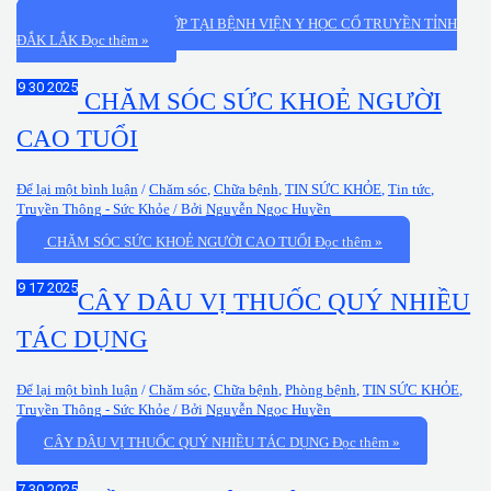
ĐIỀU TRỊ CỨNG KHỚP TẠI BỆNH VIỆN Y HỌC CỔ TRUYỀN TỈNH
ĐẮK LẮK
Đọc thêm »
Th9
30
2025
CHĂM SÓC SỨC KHOẺ NGƯỜI
CAO TUỔI
Để lại một bình luận
/
Chăm sóc
,
Chữa bệnh
,
TIN SỨC KHỎE
,
Tin tức
,
Truyền Thông - Sức Khỏe
/ Bởi
Nguyễn Ngọc Huyền
CHĂM SÓC SỨC KHOẺ NGƯỜI CAO TUỔI
Đọc thêm »
Th9
17
2025
CÂY DÂU VỊ THUỐC QUÝ NHIỀU
TÁC DỤNG
Để lại một bình luận
/
Chăm sóc
,
Chữa bệnh
,
Phòng bệnh
,
TIN SỨC KHỎE
,
Truyền Thông - Sức Khỏe
/ Bởi
Nguyễn Ngọc Huyền
CÂY DÂU VỊ THUỐC QUÝ NHIỀU TÁC DỤNG
Đọc thêm »
Th7
30
2025