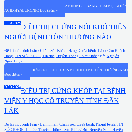
HIỆU QUẢ ĐIỀU TRỊ THOÁI HÓA KHỚP GỐI BẰNG TIÊM NỘI KHỚP
ACID HYALURONIC
Đọc thêm »
Th11
8
2025
ĐIỀU TRỊ CHỨNG NÓI KHÓ TRÊN
NGƯỜI BỆNH TỔN THƯƠNG NÃO
Để lại một bình luận
/
Chăm Sóc Khách Hàng
,
Chữa bệnh
,
Dành Cho Khách
Hàng
,
TIN SỨC KHỎE
,
Tin tức
,
Truyền Thông - Sức Khỏe
/ Bởi
Nguyễn
Ngọc Huyền
ĐIỀU TRỊ CHỨNG NÓI KHÓ TRÊN NGƯỜI BỆNH TỔN THƯƠNG NÃO
Đọc thêm »
Th9
30
2025
ĐIỀU TRỊ CỨNG KHỚP TẠI BỆNH
VIỆN Y HỌC CỔ TRUYỀN TỈNH ĐẮK
LẮK
Để lại một bình luận
/
Bệnh nhân
,
Chăm sóc
,
Chữa bệnh
,
Phòng bệnh
,
TIN
SỨC KHỎE
,
Tin tức
,
Truyền Thông - Sức Khỏe
/ Bởi
Nguyễn Ngọc Huyền