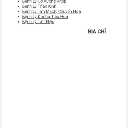
Bệnh Lý Cơ Xương Khớp
Bệnh Lý Thần Kinh
Bệnh Lý Tim Mạch, Chuyển Hoá
Bệnh Lý Đường Tiêu Hoá
Bệnh Lý Tiết Niệu
ĐỊA CHỈ