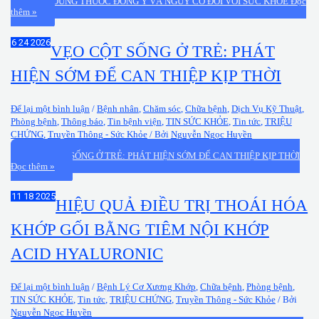
TỰ Ý DÙNG THUỐC ĐÔNG Y VÀ NGUY CƠ ĐỐI VỚI SỨC KHỎE
Đọc
thêm »
Th6
24
2026
VẸO CỘT SỐNG Ở TRẺ: PHÁT
HIỆN SỚM ĐỂ CAN THIỆP KỊP THỜI
Để lại một bình luận
/
Bệnh nhân
,
Chăm sóc
,
Chữa bệnh
,
Dịch Vụ Kỹ Thuật
,
Phòng bệnh
,
Thông báo
,
Tin bệnh viện
,
TIN SỨC KHỎE
,
Tin tức
,
TRIỆU
CHỨNG
,
Truyền Thông - Sức Khỏe
/ Bởi
Nguyễn Ngọc Huyền
VẸO CỘT SỐNG Ở TRẺ: PHÁT HIỆN SỚM ĐỂ CAN THIỆP KỊP THỜI
Đọc thêm »
Th11
18
2025
HIỆU QUẢ ĐIỀU TRỊ THOÁI HÓA
KHỚP GỐI BẰNG TIÊM NỘI KHỚP
ACID HYALURONIC
Để lại một bình luận
/
Bệnh Lý Cơ Xương Khớp
,
Chữa bệnh
,
Phòng bệnh
,
TIN SỨC KHỎE
,
Tin tức
,
TRIỆU CHỨNG
,
Truyền Thông - Sức Khỏe
/ Bởi
Nguyễn Ngọc Huyền