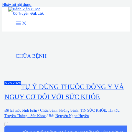
Nhảy tới nội dung
CHỮA BỆNH
Th6
26
2026
TỰ Ý DÙNG THUỐC ĐÔNG Y VÀ
NGUY CƠ ĐỐI VỚI SỨC KHỎE
Để lại một bình luận
/
Chữa bệnh
,
Phòng bệnh
,
TIN SỨC KHỎE
,
Tin tức
,
Truyền Thông - Sức Khỏe
/ Bởi
Nguyễn Ngọc Huyền
[…]