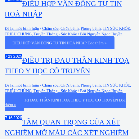
ĐIỀU HỢP VẬN ĐỘNG TỰ TIN
HOÀ NHẬP
Để lại một bình luận
/
Chăm sóc
,
Chữa bệnh
,
Phòng bệnh
,
TIN SỨC KHỎE
,
TRIỆU CHỨNG
,
Truyền Thông - Sức Khỏe
/ Bởi
Nguyễn Ngọc Huyền
ĐIỀU HỢP VẬN ĐỘNG TỰ TIN HOÀ NHẬP
Đọc thêm »
Th7
23
2025
ĐIỀU TRỊ ĐAU THẦN KINH TOẠ
THEO Y HỌC CỔ TRUYỀN
Để lại một bình luận
/
Chăm sóc
,
Chữa bệnh
,
Phòng bệnh
,
TIN SỨC KHỎE
,
TRIỆU CHỨNG
,
Truyền Thông - Sức Khỏe
/ Bởi
Nguyễn Ngọc Huyền
ĐIỀU TRỊ ĐAU THẦN KINH TOẠ THEO Y HỌC CỔ TRUYỀN
Đọc
thêm »
Th7
16
2025
TẦM QUAN TRỌNG CỦA XÉT
NGHIỆM MỠ MÁU CÁC XÉT NGHIỆM