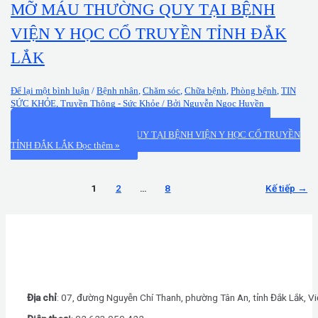
MỠ MÁU THƯỜNG QUY TẠI BỆNH
VIỆN Y HỌC CỔ TRUYỀN TỈNH ĐẮK
LẮK
Để lại một bình luận
/
Bệnh nhân
,
Chăm sóc
,
Chữa bệnh
,
Phòng bệnh
,
TIN
SỨC KHỎE
,
Truyền Thông - Sức Khỏe
/ Bởi
Nguyễn Ngọc Huyền
TẦM QUAN TRỌNG CỦA XÉT NGHIỆM MỠ MÁU CÁC XÉT
NGHIỆM MỠ MÁU THƯỜNG QUY TẠI BỆNH VIỆN Y HỌC CỔ TRUYỀN
TỈNH ĐẮK LẮK
Đọc thêm »
1
2
…
8
Kế tiếp
→
Địa chỉ
: 07, đường Nguyễn Chí Thanh, phường Tân An, tỉnh Đắk Lắk, V