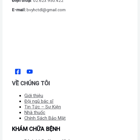
Điện thoại
: 0
2.623.950.422
E-mail:
bvyhctdl@gmail.com
VỀ CHÚNG TÔI
Giới thiệu
Đội ngũ bác sĩ
Tin Tức – Sự Kiện
Nhà thuốc
Chính Sách Bảo Mật
KHÁM CHỮA BỆNH