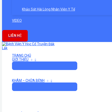
Khảo Sát Hài Lòng Nhân Viên Y Tế
VIDEO
LIÊN HỆ
TRANG CHỦ
GIỚI THIỆU
KHÁM – CHỮA BỆNH