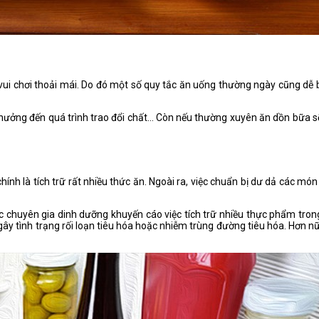
ui chơi thoải mái. Do đó một số quy tắc ăn uống thường ngày cũng dễ bị
ưởng đến quá trình trao đổi chất… Còn nếu thường xuyên ăn dồn bữa sẽ 
 chính là tích trữ rất nhiều thức ăn. Ngoài ra, việc chuẩn bị dư dả các
ác chuyên gia dinh dưỡng khuyến cáo việc tích trữ nhiều thực phẩm tron
y tình trạng rối loạn tiêu hóa hoặc nhiễm trùng đường tiêu hóa. Hơn nữa