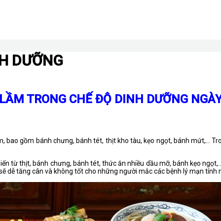
NH DƯỠNG
LẦM TRONG CHẾ ĐỘ DINH DƯỠNG NGÀY
m, bao gồm bánh chưng, bánh tét, thịt kho tàu, kẹo ngọt, bánh mứt,… Tro
iến từ thịt, bánh chưng, bánh tét, thức ăn nhiều dầu mỡ, bánh kẹo ngọt
o sẽ dễ tăng cân và không tốt cho những người mắc các bệnh lý mạn tính 