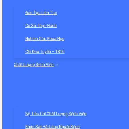
Đào Tạo Liên Tục
Cơ Sở Thực Hành
Nghiên Cứu Khoa Học
Chỉ Đạo Tuyến – 1816
Chất Lượng Bệnh Viện
Bộ Tiêu Chí Chất Lượng Bệnh Viện
Khảo Sát Hài Lòng Người Bệnh