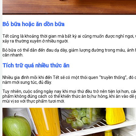
Bỏ bữa hoặc ăn dồn bữa
Tết cũng là khoảng thời gian mà bất kỳ ai cũng muốn được nghỉ ngơi, v
xảy ra thường xuyên ở nhiều người.
Bỏ bữa có thể dẫn đến đau dạ dày, giảm lượng đường trong máu, ảnh h
cân nhanh.
Tích trữ quá nhiều thức ăn
Nhiều gia đình mỗi khi đến Tết sẽ có một thói quen “truyền thống”, đó
năm mới sung túc, đủ đầy.
Tuy nhiên, cuộc sống ngày nay khi mọi thứ đều trở nên tiện lợi hơn, c
phẩm không đúng cách có thể khiến thức ăn bị hư hỏng, khi ăn vào dễ gâ
mùi vị so với thực phẩm tươi mới.