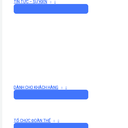
TIN TỨC – SỰ KIỆN
DÀNH CHO KHÁCH HÀNG
TỔ CHỨC ĐOÀN THỂ