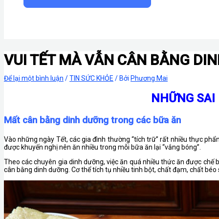
VUI TẾT MÀ VẪN CÂN BẰNG DI
Để lại một bình luận
/
TIN SỨC KHỎE
/ Bởi
Phương Mai
NHỮNG SAI 
Mất cân bằng dinh dưỡng trong các bữa ăn
Vào những ngày Tết, các gia đình thường “tích trữ” rất nhiều thực phẩ
được khuyến nghị nên ăn nhiều trong mỗi bữa ăn lại “vắng bóng”.
Theo các chuyên gia dinh dưỡng, việc ăn quá nhiều thức ăn được chế b
cân bằng dinh dưỡng. Cơ thể tích tụ nhiều tinh bột, chất đạm, chất bé