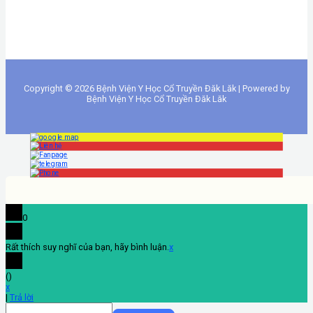
Copyright © 2026 Bệnh Viện Y Học Cổ Truyền Đăk Lăk | Powered by
Bệnh Viện Y Học Cổ Truyền Đăk Lăk
0
Rất thích suy nghĩ của bạn, hãy bình luận.
x
(
)
x
|
Trả lời