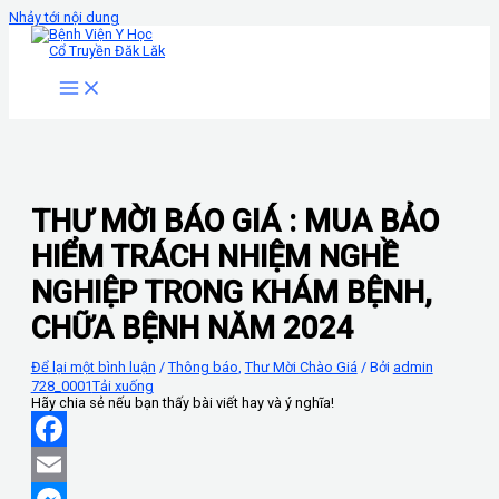
Nhảy tới nội dung
THƯ MỜI BÁO GIÁ : MUA BẢO
HIỂM TRÁCH NHIỆM NGHỀ
NGHIỆP TRONG KHÁM BỆNH,
CHỮA BỆNH NĂM 2024
Để lại một bình luận
/
Thông báo
,
Thư Mời Chào Giá
/ Bởi
admin
728_0001
Tải xuống
Hãy chia sẻ nếu bạn thấy bài viết hay và ý nghĩa!
Facebook