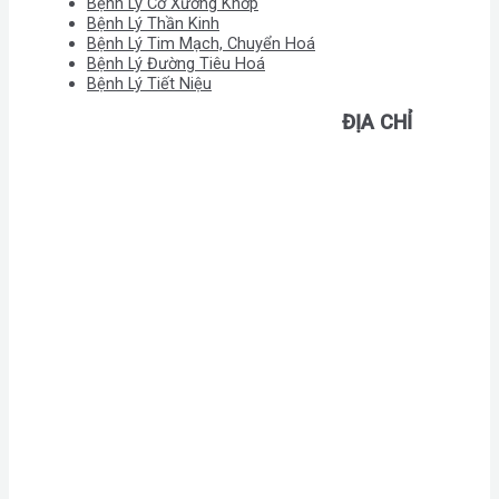
Bệnh Lý Cơ Xương Khớp
Bệnh Lý Thần Kinh
Bệnh Lý Tim Mạch, Chuyển Hoá
Bệnh Lý Đường Tiêu Hoá
Bệnh Lý Tiết Niệu
ĐỊA CHỈ