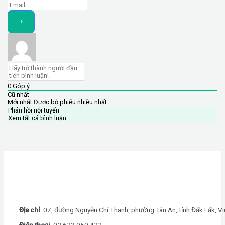
0
Góp ý
Cũ nhất
Mới nhất
Được bỏ phiếu nhiều nhất
Phản hồi nội tuyến
Xem tất cả bình luận
Địa chỉ
: 07, đường Nguyễn Chí Thanh, phường Tân An, tỉnh Đắk Lắk, V
Điện thoại
: 0
2.623.950.422