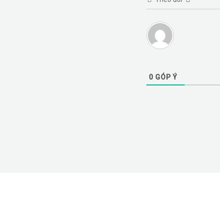
0
GÓP Ý