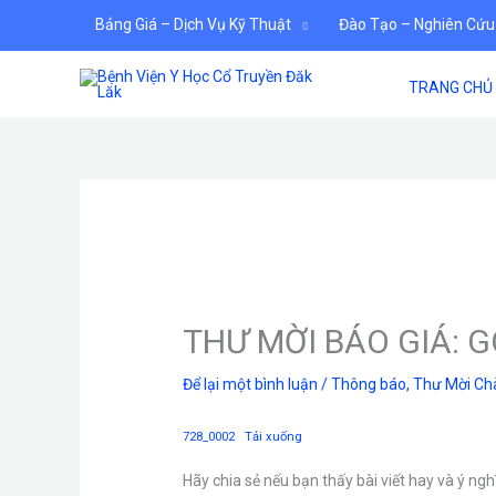
Nhảy
Bảng Giá – Dịch Vụ Kỹ Thuật
Đào Tạo – Nghiên Cứu
tới
nội
TRANG CHỦ
dung
THƯ MỜI BÁO GIÁ: 
Để lại một bình luận
/
Thông báo
,
Thư Mời Ch
728_0002
Tải xuống
Hãy chia sẻ nếu bạn thấy bài viết hay và ý ngh