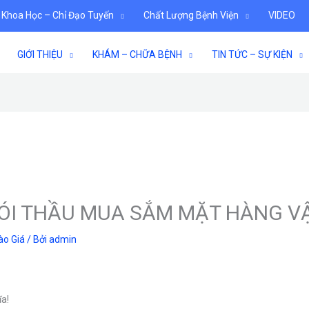
 Khoa Học – Chỉ Đạo Tuyến
Chất Lượng Bệnh Viện
VIDEO
GIỚI THIỆU
KHÁM – CHỮA BỆNH
TIN TỨC – SỰ KIỆN
GÓI THẦU MUA SẮM MẶT HÀNG VẬ
ào Giá
/ Bởi
admin
ĩa!