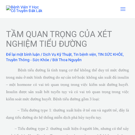
Nhảy
tới
nội
dung
TẦM QUAN TRỌNG CỦA XÉT
NGHIỆM TIỂU ĐƯỜNG
Để lại một bình luận
/
Dịch Vụ Kỹ Thuật
,
Tin bệnh viện
,
TIN SỨC KHỎE
,
Truyền Thông - Sức Khỏe
/ Bởi
Thoa Nguyễn
Bệnh tiểu đường là tình trạng cơ thể không thể duy trì mức đường
trong máu ở mức bình thường do sự cản trở hoặc không sản xuất đủ insulin
– một hormone có vai trò quan trọng trong việc kiểm soát đường huyết.
Insulin được sản xuất bởi tuyến tụy và có vai trò quan trọng trong việc
kiểm soát mức đường huyết. Bệnh tiểu đường gồm 3 loại:
– Tiểu đường type 1: thường xuất hiện ở trẻ em và người trẻ, đây là
dạng tiểu đường do hệ thống miễn dịch phá hủy tuyến tụy.
– Tiểu đường type 2: thường xuất hiện ở người lớn, nhưng có thể xảy