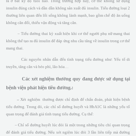
ra ở bất kỳ độ tuổi nào. Trong trường hợp này, cơ thể không sử dụng
insulin đúng cách và dần dần không sản xuất đủ insulin. Tiểu đường loại 2
thường liên quan đến lối sống không lành mạnh, bao gồm chế độ ăn uống
không cân đối, thiếu vận động và tăng cân.
– Tiểu đường thai kỳ xuất hiện khi cơ thể người phụ nữ mang thai
không thể tạo ra đủ insulin để đáp ứng nhu cầu tăng về insulin trong cơ thể
mang thai.
Các nguyên nhân dẫn đến tình trạng tiểu đường như: Yếu tố di
truyền, tăng cân và béo phì, lão hóa…
Các xét nghiệm thường quy đang được sử dụng tại
bệnh viện phát hiện tiêu đường.:
–
Xét nghiệm thường được chỉ định để chẩn đoán, phát hiện bệnh
tiểu đường. Trong đó, các chỉ số đường huyết và HbA1C là những yếu tố
quan trọng để đánh giá tình trạng tiểu đường. Cụ thể:
– Chỉ số đường huyết lúc đói là một trong những tiêu chí quan trọng
để đánh giá tiểu đường. Nếu xét ngiệm lúc đói 3 lần liên tiếp mà đường