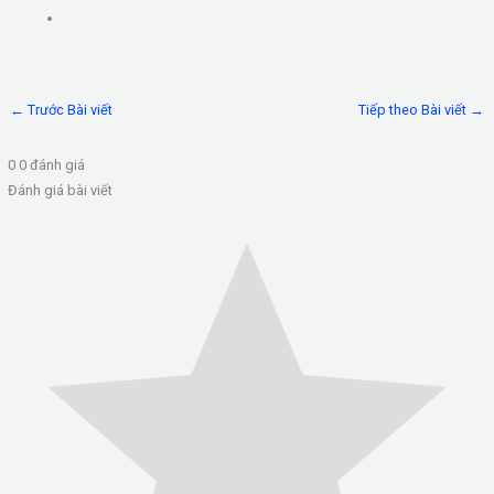
b
i
s
h
o
l
s
a
o
e
r
←
Trước Bài viết
Tiếp theo Bài viết
→
k
n
e
0
0
đánh giá
g
Đánh giá bài viết
e
r