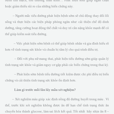
bệnh tim mạch, tổn thương thần kinh… Phát hiện sớm giúp ngăn chặn
hoặc giảm thiểu rủi ro của những biến chứng này.
– Người mắc tiểu đường phát hiện bệnh sớm sẽ chủ động thay đổi lối
sống và thực hiện các biện pháp phòng ngừa như: cải thiện chế độ dinh
dưỡng, tăng cường hoạt động thể chất và duy trì cân nặng khỏe mạnh để có
thể giúp kiểm soát tiểu đường.
– Việc phát hiện sớm bệnh có thể giúp bệnh nhân và gia đình hiểu rõ
hơn về tình trạng sức khỏe và chuẩn bị tâm lý cho quá trình điều trị.
– Đối với phụ nữ mang thai, phát hiện tiểu đường sớm giúp quản lý
tình trạng sức khỏe và giảm nguy cơ gặp phải các biến chứng trong thai kỳ.
– Phát hiện sớm bệnh tiểu đường tiết kiệm được chi phí điều trị biến
chứng và cải thiện tình trạng sức khỏe ổn định hơn.
Làm gì trước mỗi lần lấy mẫu xét nghiệm?
– Xét nghiệm máu giúp xác định nồng độ đường huyết trong máu . Vì
thế, trước khi xét nghiệm không được ăn để hạn chế tình trạng thức ăn
chuyển hóa thành glucose, làm sai lệch kết quả. Tốt nhất hãy nhịn ăn 8 –