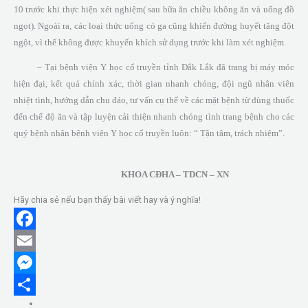
10 trước khi thực hiện xét nghiệm( sau bữa ăn chiều không ăn và uống đồ
ngọt). Ngoài ra, các loại thức uống có ga cũng khiến đường huyết tăng đột
ngột, vì thế không được khuyến khích sử dụng trước khi làm xét nghiệm.
– Tại bệnh viện Y học cổ truyền tỉnh Đắk Lắk đã trang bị máy móc
hiện đại, kết quả chính xác, thời gian nhanh chóng, đội ngũ nhân viên
nhiệt tình, hướng dẫn chu đáo, tư vấn cụ thể về các mặt bệnh từ dùng thuốc
đến chế độ ăn và tập luyện cải thiện nhanh chóng tình trang bệnh cho các
quý bệnh nhân bệnh viện Y học cổ truyền luôn: “ Tận tâm, trách nhiệm”.
KHOA CĐHA – TDCN – XN
Hãy chia sẻ nếu bạn thấy bài viết hay và ý nghĩa!
F
a
E
c
m
M
e
a
e
S