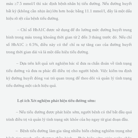
máu ≥7.5 mmol/l thì xác định bệnh nhân bị tiểu đường. Nếu đường huyết
bất kỳ (không cần nhịn ăn) lớn hơn hoặc bằng 11.1 mmol/l, đây là một dấu
hiệu rõ rệt của bệnh tiểu đường.
– Chỉ số HbA1C được sử dụng để đo lường mức đường huyết trung
bình trong máu trong khoảng thời gian từ 2 đến 3 tháng trước đó. Nếu chỉ
số HbA1C ≥ 6.5%, điều này có thể chỉ ra sự tăng cao của đường huyết
trong thời gian dài và là một dấu hiệu tiểu đường.
– Dựa trên kết quả xét nghiệm bác sĩ đưa ra chẩn đoán về tình trạng
tiểu đường và đưa ra phác đồ điều trị cho người bệnh. Việc kiểm tra định
kỳ đường huyết đóng vai trò quan trọng để theo dõi và quản lý tình trạng
tiểu đường một cách hiệu quả.
Lợi ích Xét nghiệm phát hiện tiểu đường sớm:
– Nếu tiểu đường được phát hiện sớm, người bệnh có thể bắt đầu quá
trình điều trị và quản lý tình trạng sức khỏe của họ ngay từ giai đoạn đầu.
– Bệnh tiểu đường làm gia tăng nhiều biến chứng nghiêm trọng như