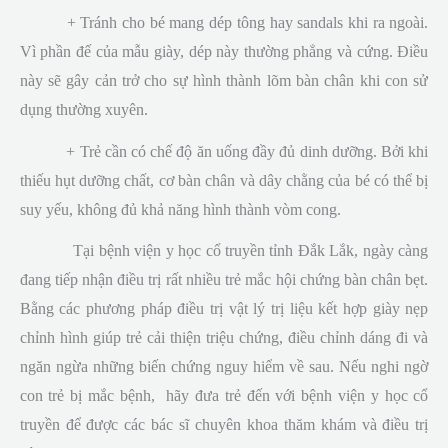
+ Tránh cho bé mang dép tông hay sandals khi ra ngoài.
Vì phần đế của mẫu giày, dép này thường phẳng và cứng. Điều
này sẽ gây cản trở cho sự hình thành lõm bàn chân khi con sử
dụng thường xuyên.
+ Trẻ cần có chế độ ăn uống đầy đủ dinh dưỡng. Bởi khi
thiếu hụt dưỡng chất, cơ bàn chân và dây chằng của bé có thể bị
suy yếu, không đủ khả năng hình thành vòm cong.
Tại bệnh viện y học cổ truyền tỉnh Đắk Lắk, ngày càng
đang tiếp nhận điều trị rất nhiều trẻ mắc hội chứng bàn chân bẹt.
Bằng các phương pháp điều trị vật lý trị liệu kết hợp giày nẹp
chỉnh hình giúp trẻ cải thiện triệu chứng, điều chỉnh dáng đi và
ngăn ngừa những biến chứng nguy hiểm về sau. Nếu nghi ngờ
con trẻ bị mắc bệnh, hãy đưa trẻ đến với bệnh viện y học cổ
truyền để được các bác sĩ chuyên khoa thăm khám và điều trị