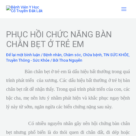
Nhảy
tới
nội
dung
PHỤC HỒI CHỨC NĂNG BÀN
CHÂN BẸT Ở TRẺ EM
Để lại một bình luận
/
Bệnh nhân
,
Chăm sóc
,
Chữa bệnh
,
TIN SỨC KHỎE
,
Truyền Thông - Sức Khỏe
/ Bởi
Thoa Nguyễn
Bàn chân bẹt ở trẻ em là dấu hiệu bất thường trong quá
trình phát triển của xương. Các dấu hiệu bất thường ở trẻ bị bàn
chân bẹt rất dễ nhận thấy. Trong quá trình phát triển của con, các
bậc cha, mẹ nên lưu ý nhằm phát hiện và khắc phục ngay bệnh
lý này từ sớm, ngăn ngừa các biến chứng nặng sau này.
Có nhiều nguyên nhân gây nên hội chứng bàn chân
bẹt nhưng phổ biến là do thói quen đi chân đất, đi dép hoặc