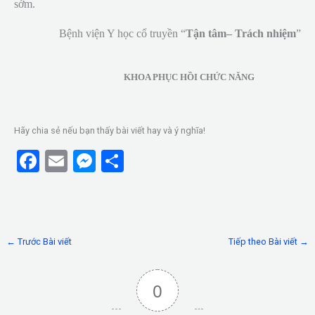
sớm.
Bệnh viện Y học cổ truyền “
Tận tâm
– Trách nhiệm
”
KHOA PHỤC HỒI CHỨC NĂNG
Hãy chia sẻ nếu bạn thấy bài viết hay và ý nghĩa!
F
E
M
S
a
m
es
h
ce
ail
se
ar
b
n
e
←
Trước Bài viết
Tiếp theo Bài viết
→
o
g
o
er
0
k