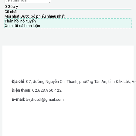
0
Góp ý
Cũ nhất
Mới nhất
Được bỏ phiếu nhiều nhất
Phản hồi nội tuyến
Xem tất cả bình luận
Địa chỉ
: 07, đường Nguyễn Chí Thanh, phường Tân An, tỉnh Đắk Lắk, V
Điện thoại
: 0
2.623.950.422
E-mail:
bvyhctdl@gmail.com