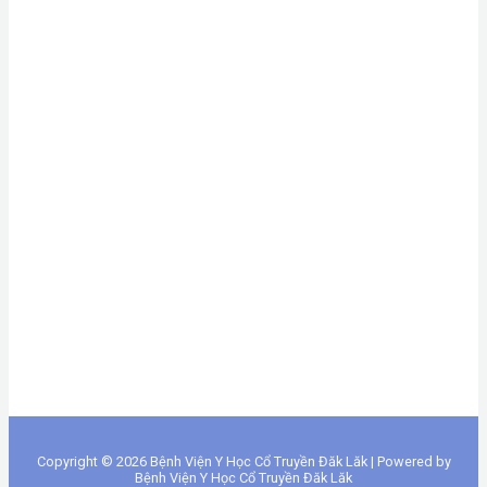
Copyright © 2026 Bệnh Viện Y Học Cổ Truyền Đăk Lăk | Powered by
Bệnh Viện Y Học Cổ Truyền Đăk Lăk