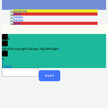
0
Rất thích suy nghĩ của bạn, hãy bình luận.
x
(
)
x
|
Trả lời
Insert