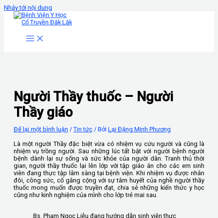
Nhảy tới nội dung
Người Thầy thuốc – Người
Thầy giáo
Để lại một bình luận
/
Tin tức
/ Bởi
Lại Đặng Minh Phương
Là một người Thầy đặc biệt vừa có nhiệm vụ cứu người và cũng là
nhiệm vụ trồng người. Sau những lúc tất bật với người bệnh người
bệnh dành lại sự sống và sức khỏe của người dân. Tranh thủ thời
gian, người thầy thuốc lại lên lớp với tập giáo án cho các em sinh
viên đang thực tập lâm sàng tại bệnh viện. Khi nhiệm vụ được nhân
đôi, công sức, cố gắng cộng với sự tâm huyết của nghề người thầy
thuốc mong muốn được truyền đạt, chia sẻ những kiến thức y học
cũng như kinh nghiệm của mình cho lớp trẻ mai sau.
Bs. Phạm Ngọc Liễu đang hướng dẫn sinh viên thực