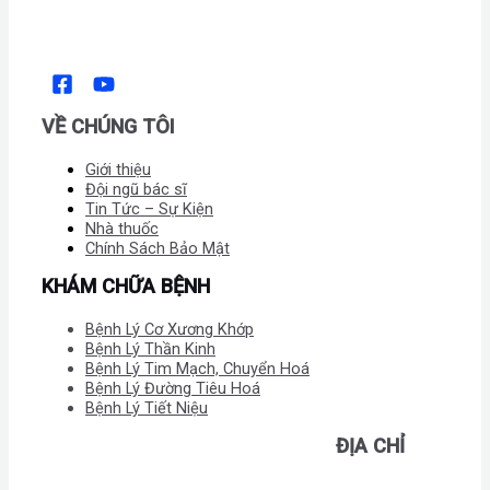
VỀ CHÚNG TÔI
Giới thiệu
Đội ngũ bác sĩ
Tin Tức – Sự Kiện
Nhà thuốc
Chính Sách Bảo Mật
KHÁM CHỮA BỆNH
Bệnh Lý Cơ Xương Khớp
Bệnh Lý Thần Kinh
Bệnh Lý Tim Mạch, Chuyển Hoá
Bệnh Lý Đường Tiêu Hoá
Bệnh Lý Tiết Niệu
ĐỊA CHỈ