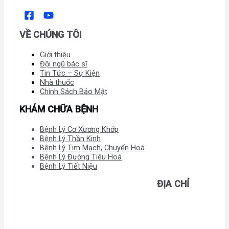
VỀ CHÚNG TÔI
Giới thiệu
Đội ngũ bác sĩ
Tin Tức – Sự Kiện
Nhà thuốc
Chính Sách Bảo Mật
KHÁM CHỮA BỆNH
Bệnh Lý Cơ Xương Khớp
Bệnh Lý Thần Kinh
Bệnh Lý Tim Mạch, Chuyển Hoá
Bệnh Lý Đường Tiêu Hoá
Bệnh Lý Tiết Niệu
ĐỊA CHỈ