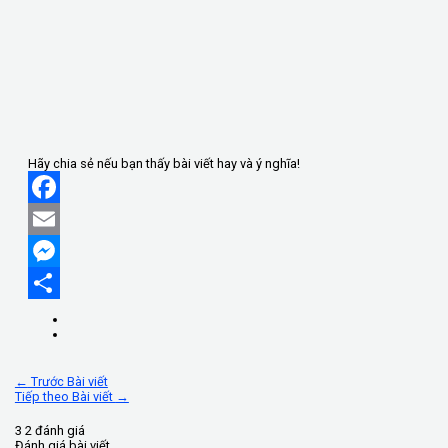
Hãy chia sẻ nếu bạn thấy bài viết hay và ý nghĩa!
Facebook
Email
Messenger
Share
←
Trước Bài viết
Tiếp theo Bài viết
→
3
2
đánh giá
Đánh giá bài viết