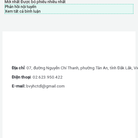
Mới nhất
Được bỏ phiếu nhiều nhất
Phản hồi nội tuyến
Xem tất cả bình luận
Địa chỉ
: 07, đường Nguyễn Chí Thanh, phường Tân An, tỉnh Đắk Lắk, V
Điện thoại
: 0
2.623.950.422
E-mail:
bvyhctdl@gmail.com