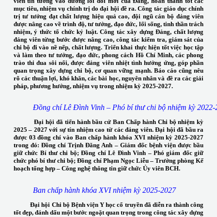
viên tin tưởng vào đường lối đổi mới của Đảng, hoàn thành tốt các
mục tiêu, nhiệm vụ chính trị do đại hội đề ra. Công tác giáo dục chính
trị tư tưởng đạt chất lượng hiệu quả cao, đội ngũ cán bộ đảng viên
được nâng cao về trình độ, tư tưởng, đạo đức, lối sống, tinh thần trách
nhiệm, ý thức tổ chức kỷ luật. Công tác xây dựng Đảng, chất lượng
đảng viên từng bước được nâng cao, công tác kiểm tra, giám sát của
chi bộ đi vào nề nếp, chất lượng. Triển khai thực hiện tốt việc học tập
và làm theo tư tưởng, đạo đức, phong cách Hồ Chí Minh, các phong
trào thi đua sôi nổi, được đảng viên nhiệt tình hưởng ứng, góp phần
quan trọng xây dựng chi bộ, cơ quan vững mạnh. Báo cáo cũng nêu
rõ các thuận lợi, khó khăn, các bài học, nguyên nhân và đề ra các giải
pháp, phương hướng, nhiệm vụ trong nhiệm kỳ 2025-2027.
Đồng chí Lê Đình Vinh – Phó bí thư chi bộ nhiệm kỳ 20
Đại hội đã tiến hành bầu cử Ban Chấp hành Chi bộ nhiệm kỳ
2025 – 2027 với sự tín nhiệm cao từ các đảng viên. Đại hội đã bầu ra
được 03 đồng chí vào Ban chấp hành khóa XVI nhiệm kỳ 2025-2027
trong đó: Đồng chí Trịnh Đăng Anh – Giám đốc bệnh viện được bầu
giữ chức Bí thư chi bộ; Đồng chí Lê Đình Vinh – Phó giám đốc giữ
chức phó bí thư chi bộ; Đồng chí Phạm Ngọc Liễu – Trưởng phòng Kế
hoạch tổng hợp – Công nghệ thông tin giữ chức Ủy viên BCH.
Ban chấp hành khóa XVI nhiệm kỳ 2025-2027
Đại hội Chi bộ Bệnh viện Y học cổ truyền đã diễn ra thành công
tốt đẹp, đánh dấu một bước ngoặt quan trọng trong công tác xây dựng