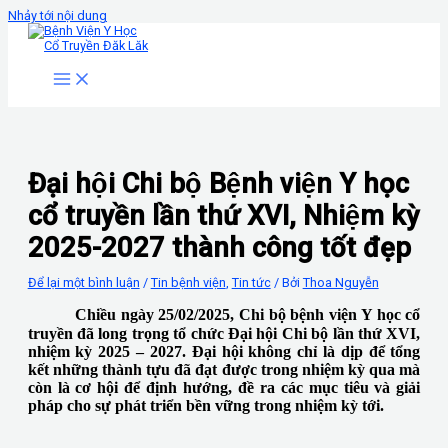
Nhảy tới nội dung
Đại hội Chi bộ Bệnh viện Y học
cổ truyền lần thứ XVI, Nhiệm kỳ
2025-2027 thành công tốt đẹp
Để lại một bình luận
/
Tin bệnh viện
,
Tin tức
/ Bởi
Thoa Nguyễn
Chiều ngày 25/02/2025, Chi bộ bệnh viện Y học cổ
truyền đã long trọng tổ chức Đại hội Chi bộ
lần thứ XVI,
nhiệm kỳ 2025 – 2027. Đại hội không chỉ là dịp để tổng
kết những thành tựu đã đạt được trong nhiệm kỳ qua mà
còn là cơ hội để định hướng, đề ra các mục tiêu và giải
pháp cho sự phát triển bền vững trong nhiệm kỳ tới.