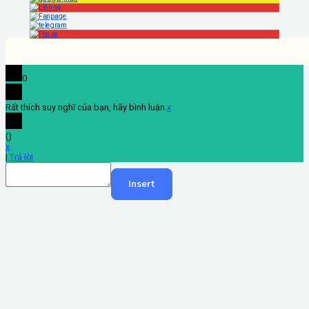
0
Rất thích suy nghĩ của bạn, hãy bình luận.
x
(
)
x
|
Trả lời
Insert