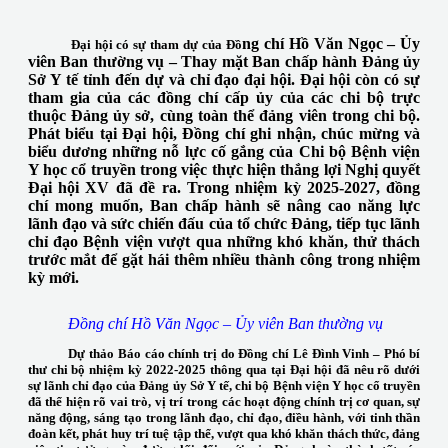
ng chí Hồ Văn Ngọc – Ủy
Đại hội có sự tham dự của Đồ
viên Ban thường vụ – Thay mặt Ban chấp hành Đảng ủy
Sở Y tế tỉnh đến dự và chỉ đạo đại hội. Đại hội còn có sự
tham gia của các đồng chí cấp ủy của các chi bộ trực
thuộc Đảng ủy sở, cùng toàn thể đảng viên trong chi bộ.
Phát biểu tại Đại hội, Đồng chí ghi nhận, chúc mừng và
biểu dương những nỗ lực cố gắng của Chi bộ Bệnh viện
Y học cổ truyền trong việc thực hiện thắng lợi Nghị quyết
Đại hội XV đã đề ra. Trong nhiệm kỳ 2025-2027, đồng
chí mong muốn, Ban chấp hành sẽ nâng cao năng lực
lãnh đạo và sức chiến đấu của tổ chức Đảng, tiếp tục lãnh
chỉ đạo Bệnh viện vượt qua những khó khăn, thử thách
trước mắt để gặt hái thêm nhiều thành công trong nhiệm
kỳ mới.
Đồng chí Hồ Văn Ngọc – Ủy viên Ban thường vụ
Dự thảo Báo cáo chính trị do Đồng chí Lê Đình Vinh – Phó bí
thư chi bộ nhiệm kỳ 2022-2025 thông qua tại Đại hội đã nêu rõ dưới
sự lãnh chỉ đạo của Đảng ủy Sở Y tế, chi bộ Bệnh viện Y học cổ truyền
đã thể hiện rõ vai trò, vị trí trong các hoạt động chính trị cơ quan, sự
năng động, sáng tạo trong lãnh đạo, chỉ đạo, điều hành, với tinh thần
đoàn kết, phát huy trí tuệ tập thể, vượt qua khó khăn thách thức, đảng