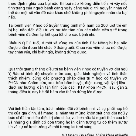
theo định nghĩa của bại não thì bại não không diễn tiến, vì vậy nếu
tình trạng của người bệnh càng ngày càng yếu đi thì nguyên nhân có
thể do một số vấn đề nào khác chứ không phải nguyên nhân do bại
não
.
Tại bệnh viện Y học cổ truyền trung bình mỗi năm có 200 lượt trẻ em
bị bại não đến điều trị với sự tận tâm của các nhân viên y tế trong
bệnh viện đã đem lại kết quả tốt cho các bệnh nhi.
Cháu N.Q.T 3 tuổi, ở một xã vùng xa của tỉnh Đắk Nông bị bại não
được chẩn đoán khi cháu 9 tháng tuổi. Cháu vào viện chưa nói được,
tay chân yếu, chỉ biết ngồi, không đứng được.
Qua thời gian 2 tháng điều trị tại bệnh viện Y học cổ truyền với đội ngũ
Y, Bác sĩ trình độ chuyên môn cao, giàu kinh nghiệm và tinh thần
trách nhiệm, cùng các phương pháp điều trị Y học cổ truyền với
PHCN như: Châm cứu, xoa bóp bấm huyệt, điện xung, vật lý trị liệu…
dưới sự hướng dẫn tận tình của các KTV khoa PHCN, sau gần 2
tháng điều trị nay bé đã bám vào thành đứng lên được.
Với tinh thần tận tâm, trách nhiệm đối với bệnh nhi, và sự phối hợp hỗ
trợ của gia đình, đã mang lại niềm vui mừng khôn xiết cho đội ngũ y
bác sĩ đã trực tiếp điều trị cho cháu, vui hơn nữa là người thân của bé
và những gia đình có con trong hoàn cảnh tương tự có thêm sự tự
tin và sự nỗ lực hướng về một tương lai tươi sáng.
ĐD Phạm Thị Hồng Thắm khoa Nội-Nhi