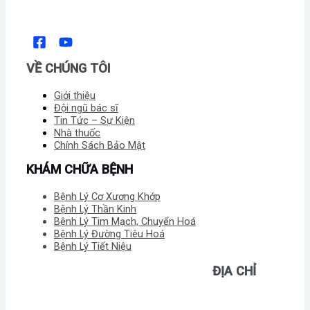
VỀ CHÚNG TÔI
Giới thiệu
Đội ngũ bác sĩ
Tin Tức – Sự Kiện
Nhà thuốc
Chính Sách Bảo Mật
KHÁM CHỮA BỆNH
Bệnh Lý Cơ Xương Khớp
Bệnh Lý Thần Kinh
Bệnh Lý Tim Mạch, Chuyển Hoá
Bệnh Lý Đường Tiêu Hoá
Bệnh Lý Tiết Niệu
ĐỊA CHỈ