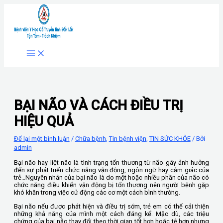
Nhảy
tới
nội
dung
BẠI NÃO VÀ CÁCH ĐIỀU TRỊ
HIỆU QUẢ
Để lại một bình luận
/
Chữa bệnh
,
Tin bệnh viện
,
TIN SỨC KHỎE
/ Bởi
admin
Bại não hay liệt não là tình trạng tổn thương từ não gây ảnh hưởng
đến sự phát triển chức năng vận động, ngôn ngữ hay cảm giác của
trẻ…Nguyên nhân của bại não là do một hoặc nhiều phần của não có
chức năng điều khiển vận động bị tổn thương nên người bệnh gặp
khó khăn trong việc cử động các cơ một cách bình thường.
Bại não nếu được phát hiện và điều trị sớm, trẻ em có thể cải thiện
những khả năng của mình một cách đáng kể. Mặc dù, các triệu
chứng của bại não thay đổi theo thời gian tốt hơn hoặc tệ hơn nhưng