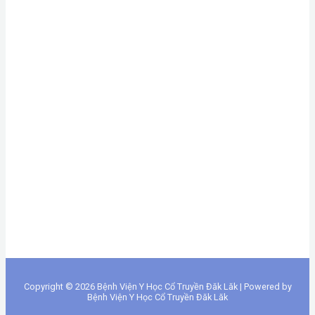
Copyright © 2026 Bệnh Viện Y Học Cổ Truyền Đăk Lăk | Powered by
Bệnh Viện Y Học Cổ Truyền Đăk Lăk