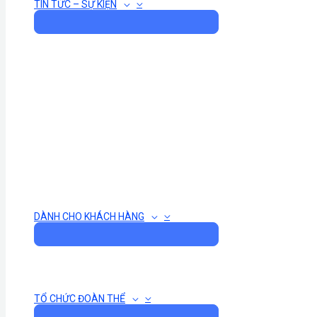
TIN TỨC – SỰ KIỆN
DÀNH CHO KHÁCH HÀNG
TỔ CHỨC ĐOÀN THỂ