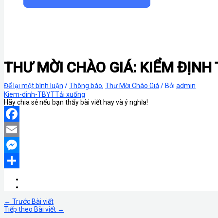
THƯ MỜI CHÀO GIÁ: KIỂM ĐỊNH T
Để lại một bình luận
/
Thông báo
,
Thư Mời Chào Giá
/ Bởi
admin
Kiem-dinh-TBYT
Tải xuống
Hãy chia sẻ nếu bạn thấy bài viết hay và ý nghĩa!
Facebook
Email
Messenger
Share
←
Trước Bài viết
Tiếp theo Bài viết
→