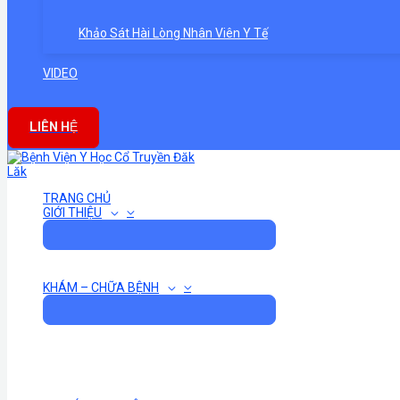
Khảo Sát Hài Lòng Nhân Viên Y Tế
VIDEO
LIÊN HỆ
TRANG CHỦ
GIỚI THIỆU
KHÁM – CHỮA BỆNH