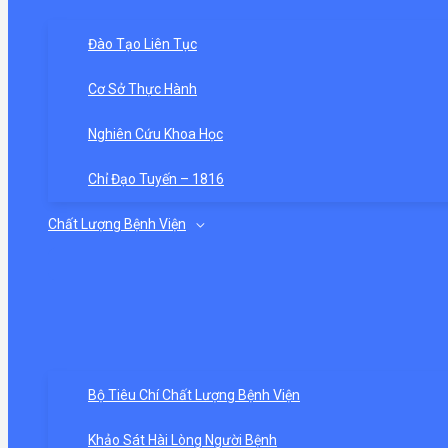
Đào Tạo Liên Tục
Cơ Sở Thực Hành
Nghiên Cứu Khoa Học
Chỉ Đạo Tuyến – 1816
Chất Lượng Bệnh Viện
Bộ Tiêu Chí Chất Lượng Bệnh Viện
Khảo Sát Hài Lòng Người Bệnh