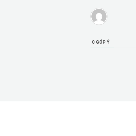
0
GÓP Ý