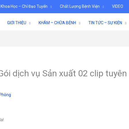
 Khoa Học – Chỉ Đạo Tuyến
Chất Lượng Bệnh Viện
VIDEO
GIỚI THIỆU
KHÁM – CHỮA BỆNH
TIN TỨC – SỰ KIỆN
 dịch vụ Sản xuất 02 clip tuyên 
 Phòng
ĩa!