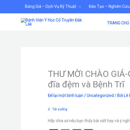
Nhảy
Bảng Giá – Dịch Vụ Kỹ Thuật
Đào Tạo – Nghiên Cứu
tới
nội
TRANG CHỦ
dung
THƯ MỜI CHÀO GIÁ-Gói
đĩa đệm và Bệnh Trĩ
Để lại một bình luận
/
Uncategorized
/ Bởi
Lê
2
Tải xuống
Hãy chia sẻ nếu bạn thấy bài viết hay và ý ngh