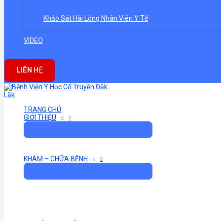
Khảo Sát Hài Lòng Nhân Viên Y Tế
VIDEO
LIÊN HỆ
TRANG CHỦ
GIỚI THIỆU
KHÁM – CHỮA BỆNH