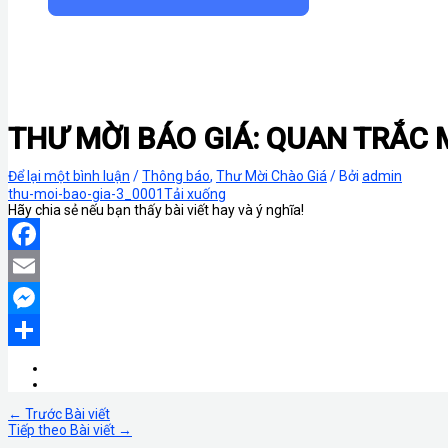
THƯ MỜI BÁO GIÁ: QUAN TRẮC
Để lại một bình luận
/
Thông báo
,
Thư Mời Chào Giá
/ Bởi
admin
thu-moi-bao-gia-3_0001
Tải xuống
Hãy chia sẻ nếu bạn thấy bài viết hay và ý nghĩa!
Facebook
Email
Messenger
Share
←
Trước Bài viết
Tiếp theo Bài viết
→