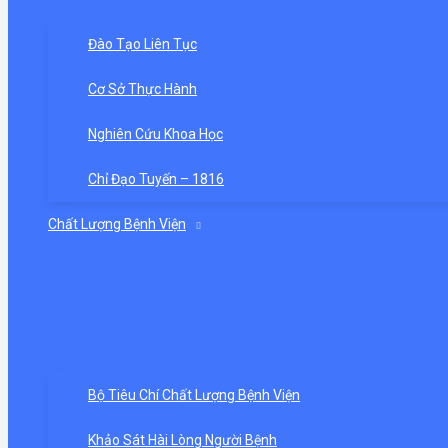
Đào Tạo Liên Tục
Cơ Sở Thực Hành
Nghiên Cứu Khoa Học
Chỉ Đạo Tuyến – 1816
Chất Lượng Bệnh Viện
Bộ Tiêu Chí Chất Lượng Bệnh Viện
Khảo Sát Hài Lòng Người Bệnh