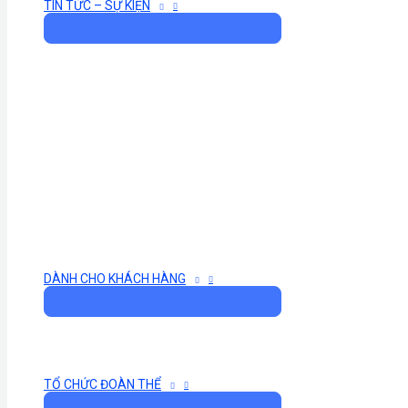
TIN TỨC – SỰ KIỆN
DÀNH CHO KHÁCH HÀNG
TỔ CHỨC ĐOÀN THỂ