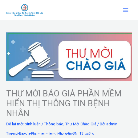
Nhảy
tới
nội
dung
THƯ MỜI BÁO GIÁ PHẦN MỀM
HIỂN THỊ THÔNG TIN BỆNH
NHÂN
Để lại một bình luận
/
Thông báo
,
Thư Mời Chào Giá
/ Bởi
admin
Thu-moi-Bao-gia-Phan-mem-hien-thi-thong-tin-BN
Tải xuống