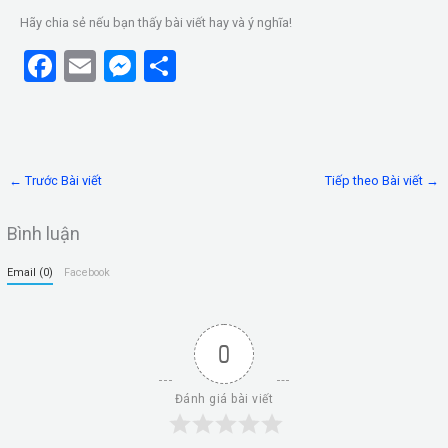
Hãy chia sẻ nếu bạn thấy bài viết hay và ý nghĩa!
F
E
M
S
a
m
es
h
ce
ail
se
ar
b
n
e
←
Trước Bài viết
Tiếp theo Bài viết
→
o
g
o
er
Bình luận
k
Email (0)
Facebook
0
Đánh giá bài viết