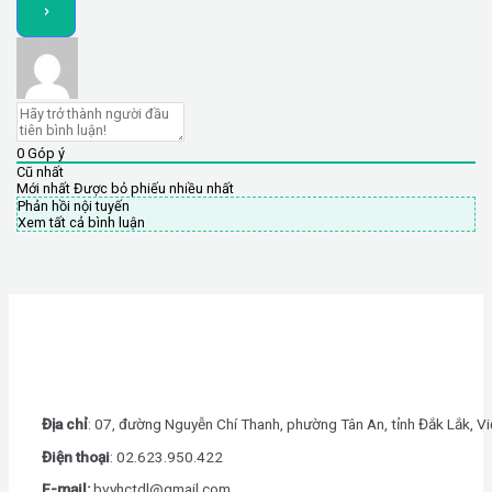
0
Góp ý
Cũ nhất
Mới nhất
Được bỏ phiếu nhiều nhất
Phản hồi nội tuyến
Xem tất cả bình luận
Địa chỉ
: 07, đường Nguyễn Chí Thanh, phường Tân An, tỉnh Đắk Lắk, V
Điện thoại
: 0
2.623.950.422
E-mail:
bvyhctdl@gmail.com