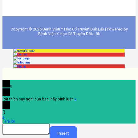
Copyright © 2026 Bệnh Viện Y Học Cổ Truyền Đăk Lăk | Powered by
Bệnh Viện Y Học Cổ Truyền Đăk Lăk
0
Rất thích suy nghĩ của bạn, hãy bình luận.
x
(
)
x
|
Trả lời
Insert