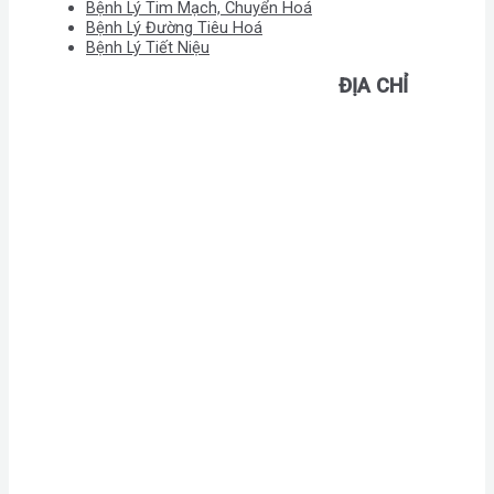
Bệnh Lý Tim Mạch, Chuyển Hoá
Bệnh Lý Đường Tiêu Hoá
Bệnh Lý Tiết Niệu
ĐỊA CHỈ