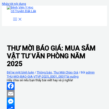
Nhảy tới nội dung
THƯ MỜI BÁO GIÁ: MUA SẮM
VẬT TƯ VĂN PHÒNG NĂM
2025
Để lại một bình luận
/
Thông báo
,
Thư Mời Chào Giá
/ Bởi
admin
THU-MOI-BAO-GIA-VTVP-2025_0001_0001
Tải xuống
Hãy chia sẻ nếu bạn thấy bài viết hay và ý nghĩa!
Facebook
Email