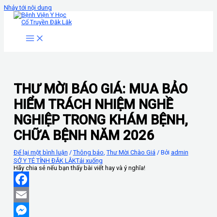
Nhảy tới nội dung
THƯ MỜI BÁO GIÁ: MUA BẢO
HIỂM TRÁCH NHIỆM NGHỀ
NGHIỆP TRONG KHÁM BỆNH,
CHỮA BỆNH NĂM 2026
Để lại một bình luận
/
Thông báo
,
Thư Mời Chào Giá
/ Bởi
admin
SỞ Y TÉ TỈNH ĐẮK LẮK
Tải xuống
Hãy chia sẻ nếu bạn thấy bài viết hay và ý nghĩa!
Facebook
Email