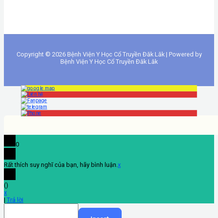
Copyright © 2026 Bệnh Viện Y Học Cổ Truyền Đăk Lăk | Powered by
Bệnh Viện Y Học Cổ Truyền Đăk Lăk
0
Rất thích suy nghĩ của bạn, hãy bình luận.
x
(
)
x
|
Trả lời