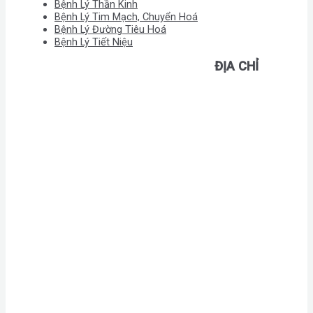
Bệnh Lý Thần Kinh
Bệnh Lý Tim Mạch, Chuyển Hoá
Bệnh Lý Đường Tiêu Hoá
Bệnh Lý Tiết Niệu
ĐỊA CHỈ