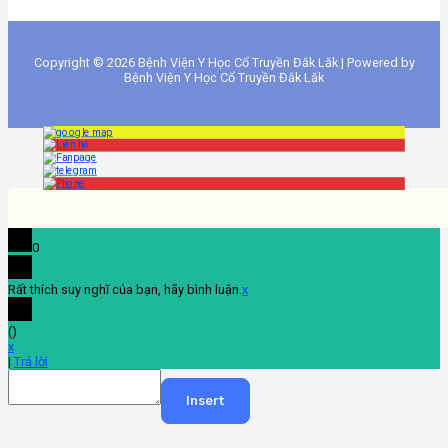
Copyright © 2026 Bệnh Viện Y Học Cổ Truyền Đăk Lăk | Powered by
Bệnh Viện Y Học Cổ Truyền Đăk Lăk
0
Rất thích suy nghĩ của bạn, hãy bình luận.
x
(
)
x
|
Trả lời
Insert