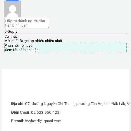
0
Góp ý
Cũ nhất
Mới nhất
Được bỏ phiếu nhiều nhất
Phản hồi nội tuyến
Xem tất cả bình luận
Địa chỉ
: 07, đường Nguyễn Chí Thanh, phường Tân An, tỉnh Đắk Lắk, V
Điện thoại
: 0
2.623.950.422
E-mail:
bvyhctdl@gmail.com