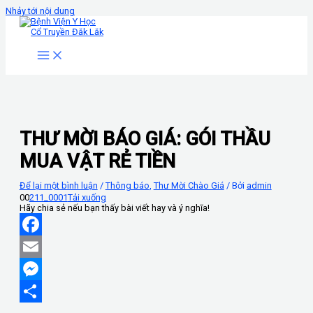
Nhảy tới nội dung
THƯ MỜI BÁO GIÁ: GÓI THẦU
MUA VẬT RẺ TIỀN
Để lại một bình luận
/
Thông báo
,
Thư Mời Chào Giá
/ Bởi
admin
00
211_0001
Tải xuống
Hãy chia sẻ nếu bạn thấy bài viết hay và ý nghĩa!
Facebook
Email
Messenger