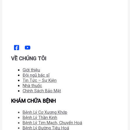
VỀ CHÚNG TÔI
Giới thiệu
Đội ngũ bác sĩ
Tin Tức – Sự Kiện
Nhà thuốc
Chính Sách Bảo Mật
KHÁM CHỮA BỆNH
Bệnh Lý Cơ Xương Khớp
Bệnh Lý Thần Kinh
Bệnh Lý Tim Mạch, Chuyển Hoá
Bệnh Lý Đường Tiêu Hoá