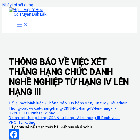
Nhảy tới nội dung
THÔNG BÁO VỀ VIỆC XÉT
THĂNG HẠNG CHỨC DANH
NGHỀ NGHIỆP TỪ HẠNG IV LÊN
HẠNG III
Để lại một bình luận
/
Thông báo
,
Tin bệnh viện
,
Tin tức
/ Bởi
admin
Thong-bao-vv-xet-thang-hang-CDNN-tu-hang-IV-len-hang-III-
BVYHCT-BS-Vinh
Tải xuống
De-an-xet-thang-hang-CDNN-tu-hang-IV-len-hang-III-Benh-vien-
YHCT
Tải xuống
Hãy chia sẻ nếu bạn thấy bài viết hay và ý nghĩa!