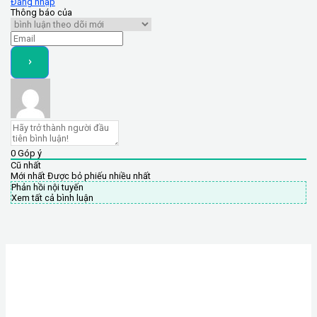
Đăng nhập
Thông báo của
0
Góp ý
Cũ nhất
Mới nhất
Được bỏ phiếu nhiều nhất
Phản hồi nội tuyến
Xem tất cả bình luận