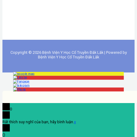
Copyright © 2026 Bệnh Viện Y Học Cổ Truyền Đăk Lăk | Powered by
Bệnh Viện Y Học Cổ Truyền Đăk Lăk
0
Rất thích suy nghĩ của bạn, hãy bình luận.
x
(
)