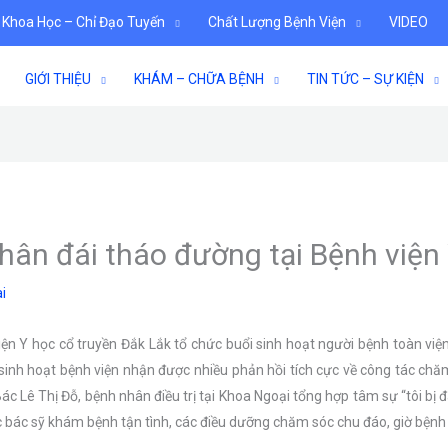
 Khoa Học – Chỉ Đạo Tuyến
Chất Lượng Bệnh Viện
VIDEO
GIỚI THIỆU
KHÁM – CHỮA BỆNH
TIN TỨC – SỰ KIỆN
ân đái tháo đường tại Bệnh viện 
i
iện Y học cổ truyền Đắk Lắk tổ chức buổi sinh hoạt người bệnh toàn việ
i sinh hoạt bệnh viện nhận được nhiều phản hồi tích cực về công tác chăm
c Lê Thị Đỗ, bệnh nhân điều trị tại Khoa Ngoại tổng hợp tâm sự “tôi bị đ
ác bác sỹ khám bệnh tận tình, các điều dưỡng chăm sóc chu đáo, giờ bệnh t