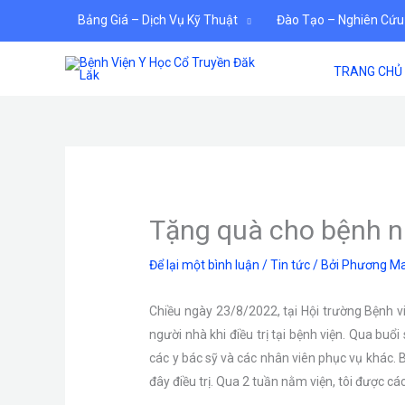
Nhảy
Bảng Giá – Dịch Vụ Kỹ Thuật
Đào Tạo – Nghiên Cứu
tới
nội
TRANG CHỦ
dung
Tặng quà cho bệnh nh
Để lại một bình luận
/
Tin tức
/ Bởi
Phương Ma
Chiều ngày 23/8/2022, tại Hội trường Bệnh v
người nhà khi điều trị tại bệnh viện. Qua buổ
các y bác sỹ và các nhân viên phục vụ khác. Bá
đây điều trị. Qua 2 tuần nằm viện, tôi được c