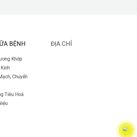
ỮA BỆNH
ĐỊA CHỈ
Xương Khớp
 Kinh
Mạch, Chuyển
g Tiêu Hoá
Niệu