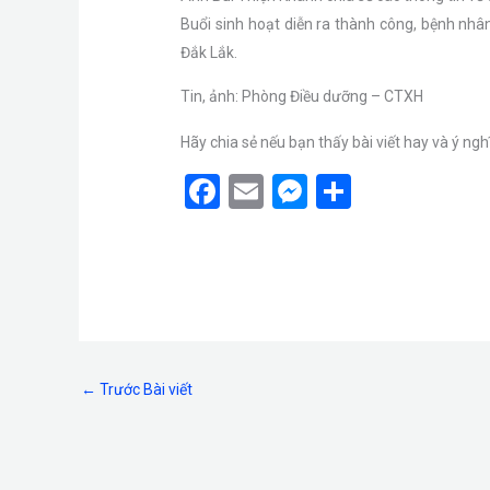
Buổi sinh hoạt diễn ra thành công, bệnh nhân
Đắk Lắk.
Tin, ảnh: Phòng Điều dưỡng – CTXH
Hãy chia sẻ nếu bạn thấy bài viết hay và ý ngh
F
E
M
S
a
m
es
h
ce
ail
se
ar
b
n
e
o
g
o
er
←
Trước Bài viết
k