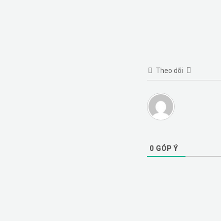
Theo dõi
0
GÓP Ý