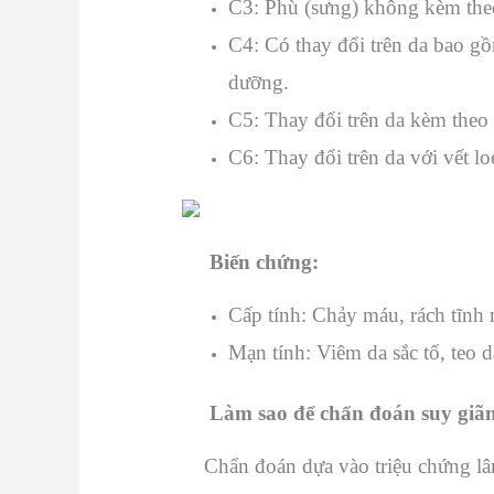
C3: Phù (sưng) không kèm theo
C4: Có thay đổi trên da bao g
dưỡng.
C5: Thay đổi trên da kèm theo c
C6: Thay đổi trên da với vết loé
Biến chứng:
Cấp tính: Chảy máu, rách tĩnh
Mạn tính: Viêm da sắc tố, teo 
Làm sao để chẩn đoán suy giãn 
Chẩn đoán dựa vào triệu chứng lâm