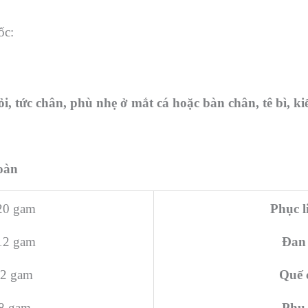
ốc:
, tức chân, phù nhẹ ở mắt cá hoặc bàn chân, tê bì, ki
oàn
0 gam
Phục l
12 gam
Đan 
2 gam
Quế 
8 gam
Phụ 