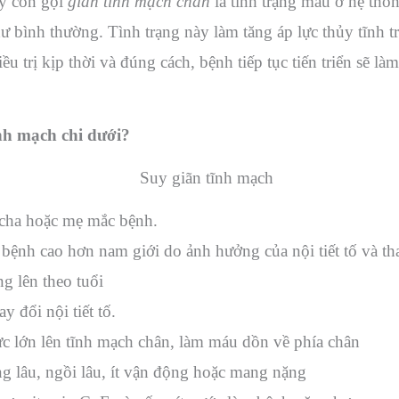
y còn gọi
giãn tĩnh mạch chân
là tình trạng máu ở hệ thốn
hư bình thường. Tình trạng này làm tăng áp lực thủy tĩnh 
ều trị kịp thời và đúng cách, bệnh tiếp tục tiến triển sẽ
nh mạch chi dưới?
cha hoặc mẹ mắc bệnh.
 bệnh cao hơn nam giới do ảnh hưởng của nội tiết tố và th
g lên theo tuổi
y đổi nội tiết tố.
ực lớn lên tĩnh mạch chân, làm máu dồn về phía chân
 lâu, ngồi lâu, ít vận động hoặc mang nặng