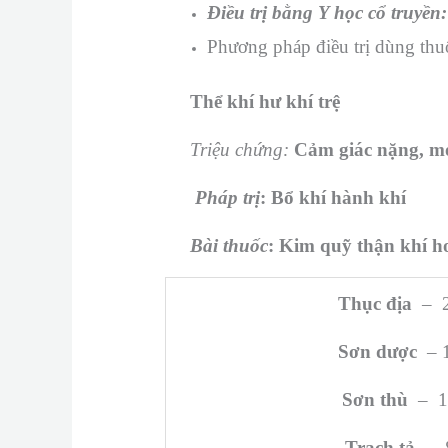
Điều trị bằng Y học cổ truyền:
Phương pháp điều trị dùng thu
Thể khí hư khí trệ
Triệu chứng:
Cảm giác nặng, mỏi
Pháp trị
: Bổ khí hành khí
Bài thuốc
: Kim quỹ thận khí h
Thục địa
– 2
Sơn dược
– 
Sơn thù
– 1
Trạch tả
– 