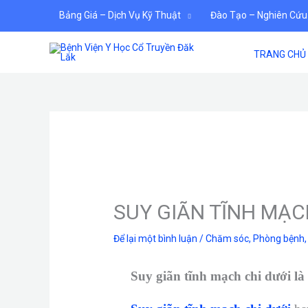
Nhảy
Bảng Giá – Dịch Vụ Kỹ Thuật
Đào Tạo – Nghiên Cứu
tới
nội
TRANG CHỦ
dung
SUY GIÃN TĨNH MẠC
Để lại một bình luận
/
Chăm sóc
,
Phòng bệnh
Suy giãn tĩnh mạch chi dưới là 