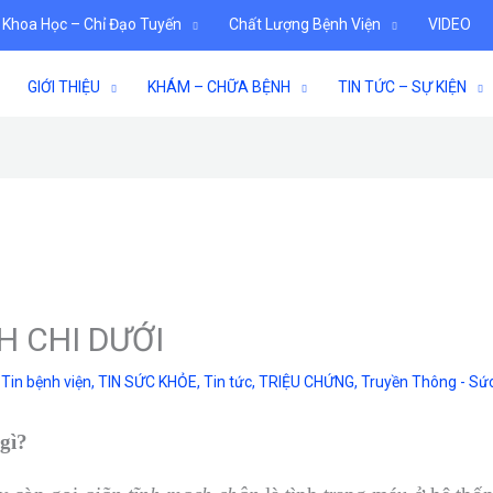
 Khoa Học – Chỉ Đạo Tuyến
Chất Lượng Bệnh Viện
VIDEO
GIỚI THIỆU
KHÁM – CHỮA BỆNH
TIN TỨC – SỰ KIỆN
H CHI DƯỚI
,
Tin bệnh viện
,
TIN SỨC KHỎE
,
Tin tức
,
TRIỆU CHỨNG
,
Truyền Thông - Sứ
gì?