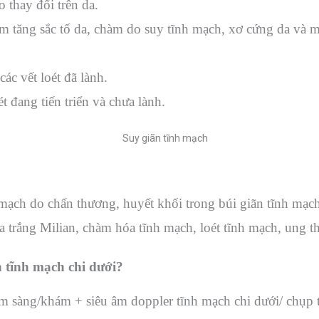
 thay đổi trên da.
ồm tăng sắc tố da, chàm do suy tĩnh mạch, xơ cứng da và 
ác vết loét đã lành.
t đang tiến triển và chưa lành.
 mạch do chấn thương, huyết khối trong búi giãn tĩnh mạ
da trắng Milian, chàm hóa tĩnh mạch, loét tĩnh mạch, ung
tĩnh mạch chi dưới?
 sàng/khám + siêu âm doppler tĩnh mạch chi dưới/ chụp 