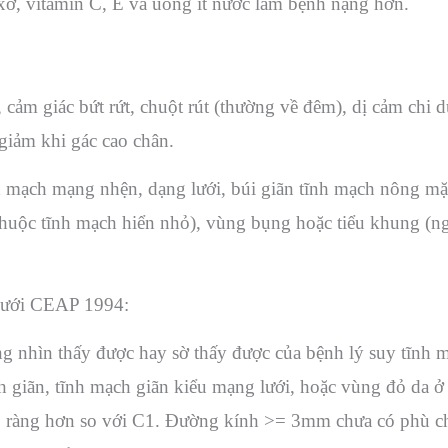
xơ, vitamin C, E và uống ít nước làm bệnh nặng hơn.
ảm giác bứt rứt, chuột rút (thường về đêm), dị cảm chi dư
 giảm khi gác cao chân.
ạch mạng nhện, dạng lưới, búi giãn tĩnh mạch nông mặt 
thuộc tĩnh mạch hiển nhỏ), vùng bụng hoặc tiểu khung (n
dưới CEAP 1994:
g nhìn thấy được hay sờ thấy được của bệnh lý suy tĩnh 
ch giãn, tĩnh mạch giãn kiểu mạng lưới, hoặc vùng đỏ da
rõ ràng hơn so với C1. Đường kính >= 3mm chưa có phù c