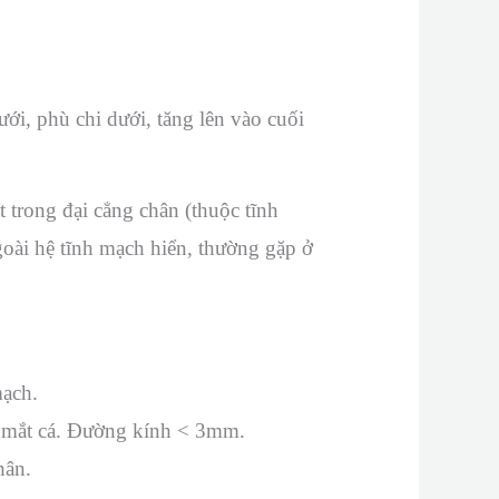
ới, phù chi dưới, tăng lên vào cuối
trong đại cẳng chân (thuộc tĩnh
goài hệ tĩnh mạch hiển, thường gặp ở
mạch.
 ở mắt cá. Đường kính < 3mm.
hân.