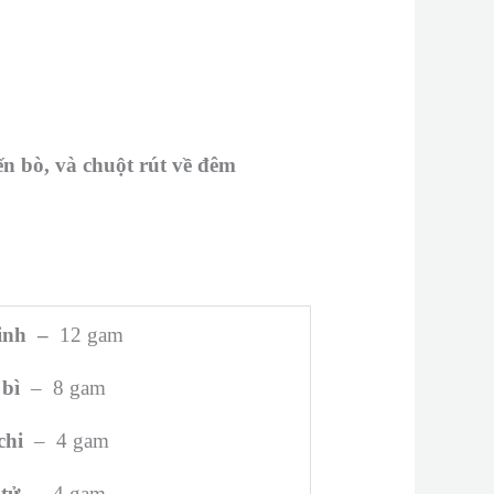
ến bò, và chuột rút về đêm
inh
–
12 gam
bì
– 8 gam
chi
– 4 gam
tử
– 4 gam