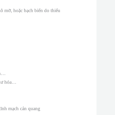
mô mỡ, hoặc bạch biến do thiểu
ch…
 thư hóa…
tĩnh mạch cản quang