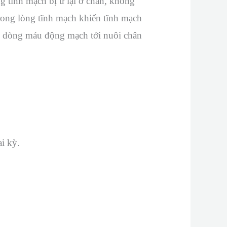
g tĩnh mạch bị ứ lại ở chân, không
trong lòng tĩnh mạch khiến tĩnh mạch
 làm dòng máu động mạch tới nuôi chân
ai kỳ.