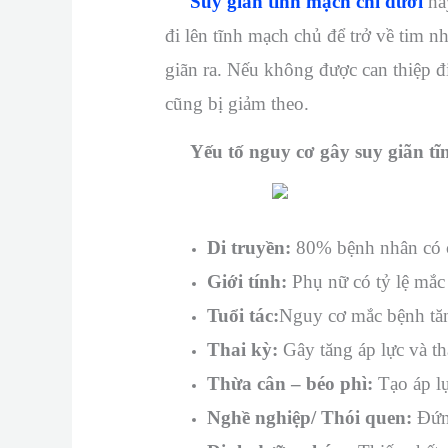
Suy giãn tĩnh mạch chi dưới
ha
đi lên tĩnh mạch chủ để trở về tim n
giãn ra. Nếu không được can thiệp đi
cũng bị giảm theo.
Yếu tố nguy cơ gây suy giãn tĩ
Di truyền:
80% bệnh nhân có 
Giới tính:
Phụ nữ có tỷ lệ mắc
Tuổi tác:
Nguy cơ mắc bệnh tăn
Thai kỳ:
Gây tăng áp lực và tha
Thừa cân – béo phì:
Tạo áp l
Nghề nghiệp/ Thói quen:
Đứng