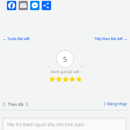
F
E
M
S
a
m
es
h
ce
ail
se
ar
b
n
e
←
Trước Bài viết
Tiếp theo Bài viết
→
o
g
o
er
5
k
Đánh giá bài viết
Đăng nhập
Theo dõi