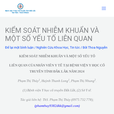
Nhảy
tới
nội
dung
KIỂM SOÁT NHIỄM KHUẨN VÀ
MỘT SỐ YẾU TỐ LIÊN QUAN
Để lại một bình luận
/
Nghiên Cứu Khoa Học
,
Tin tức
/ Bởi
Thoa Nguyễn
KIỂM SOÁT NHIỄM KHUẨN VÀ MỘT SỐ YẾU TỐ
LIÊN QUAN CỦA NHÂN VIÊN Y TẾ TẠI
BỆNH VIỆN Y HỌC CỔ
TRUYỀN TỈNH ĐẮK LẮK NĂM 2024
1
1
2
Phạm Thị Thủy
, Huỳnh Thanh Long
, Phạm Thị Nhung
.
(1) Bệnh viện Y học cổ truyền Đắk Lắk, (2) Sở Y tế.
Tác giả liên hệ: ThS. Phạm Thị Thủy (0975.732.778);
(
phamthuy9382dkk@gmail.com
)