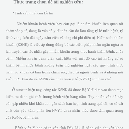
Thực trạng chọn đề tài nghiên cứu:
*Tính cấp thiết của Đề tài
Nhiễm khuẩn bệnh viện hay còn gọi là nhiễm khuẩn liên quan tới
chăm sóc y tế, đang là vấn đề y tế toàn cầu do làm tăng tỷ lệ mắc bệnh, tỷ
lệ tử vong, kéo dài ngày nằm viện và tăng chi phí điều trị. Kiểm soát nhiễm
khuẩn (KSNK) là việc áp dụng đồng bộ các biện pháp nhằm ngăn ngừa sự
lan truyền các tác nhân gây nhiễm khuẩn trong thực hành khám bệnh, chữa
bệnh. Nhiễm khuẩn bệnh viện xuất hiện với mật độ cao tại những cơ sở
khám bệnh, chữa bệnh không tuân thủ nghiêm ngặt các quy trình thực
hành vô khuẩn cơ bản trong chăm sóc, điều trị người bệnh và ở những nơi
kiến thức, thái độ về KSNK của nhân viên y tế (NVYT) còn hạn chế.
Ở nước ta hiện nay, công tác KSNK đã được Bộ Y tế đưa vào danh mục
kiểm tra đánh giá chất lượng bệnh viện hàng năm. Tuy nhiên vấn đề này
còn gặp nhiều khó khăn do ngân sách hạn hẹp, tình trạng quá tải, cơ sở vật
chất còn yếu kém, phần lớn NVYT chưa nhận thức được tầm quan trọng
của KSNK bệnh viện.
Bệnh viện Y học cổ truyền tỉnh Đắk Lắk là bệnh viện chuyên khoa