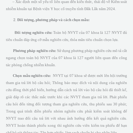
– Xác định một số yếu tố liên quan đến kiến thức, thái độ về Kiểm soát
nhiễm khuẩn tại Bệnh viện Y học cổ truyền tỉnh Đắk Lắk năm 2024.
Đối tượng, phương pháp và cách chọn mẫu:
Đối tượng nghiên cứu:
Toàn bộ NVYT của 07 khoa là 127 NVYT đủ
tiêu chuẩn đáp ứng cỡ mẫu nghiên cứu, thỏa mãn tiêu chuẩn chọn lựa.
Phương pháp nghiên cứu:
Sử dụng phương pháp nghiên cứu mô tả cắt
ngang chọn toàn bộ NVYT của 07 khoa là 127 người liên quan đến công
tác phòng chống nhiễm khuẩn.
Chọn mẫu nghiên cứu:
NVYT tại 07 khoa sẽ được mời lên hội trường
tham gia trả lời bộ câu hỏi; Thông báo mục đích và nội dung của nghiên
cứu đồng thời phổ biến, hướng dẫn cách trả lời vào bộ câu hỏi đã thiết kế,
giải đáp rõ các thắc mắc trước khi các NVYT tham gia trả lời. Phát phiếu
câu hỏi đến từng đối tượng tham gia nghiên cứu, thu phiếu sau 30 phút;
Trong quá trình điền phiếu nhóm nghiên cứu phải kiểm soát không để
NVYT trao đổi câu trả lời với nhau ảnh hưởng đến kết quả nghiên cứu.
NVYT hoàn thành phiếu xong thì nghiên cứu viên kiểm tra phiếu để hạn
chế bỏ sót thông tin; Tập hợp phiếu, làm sạch chuẩn bị cho nhập liệu.