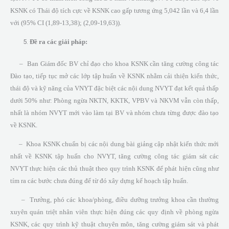
KSNK có Thái độ tích cực về KSNK cao gấp tương ứng 5,042 lần và 6,4 lần
với (95% CI (1,89-13,38); (2,09-19,63)).
Đề ra các giải pháp:
– Ban Giám đốc BV chỉ đạo cho khoa KSNK cần tăng cường công tác
Đào tạo, tiếp tục mở các lớp tập huấn về KSNK nhằm cải thiện kiến thức,
thái độ và kỹ năng của VNYT đặc biệt các nội dung NVYT đạt kết quả thấp
dưới 50% như: Phòng ngừa NKTN, KKTK, VPBV và NKVM vẫn còn thấp,
nhất là nhóm NVYT mới vào làm tại BV và nhóm chưa từng được đào tạo
về KSNK.
– Khoa KSNK chuẩn bị các nội dung bài giảng cập nhật kiến thức mới
nhất về KSNK tập huấn cho NVYT, tăng cường công tác giám sát các
NVYT thực hiện các thủ thuật theo quy trình KSNK để phát hiện cũng như
tím ra các bước chưa đúng để từ đó xây dựng kế hoạch tập huấn.
– Trưởng, phó các khoa/phòng, điều dưỡng trưởng khoa cần thường
xuyên quán triệt nhân viên thực hiện đúng các quy định về phòng ngừa
KSNK, các quy trình kỹ thuật chuyên môn, tăng cường giám sát và phát