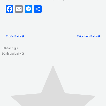
F
E
M
S
a
m
es
h
ce
ail
se
ar
b
n
e
←
Trước Bài viết
Tiếp theo Bài viết
→
o
g
o
er
0
0
đánh giá
k
Đánh giá bài viết