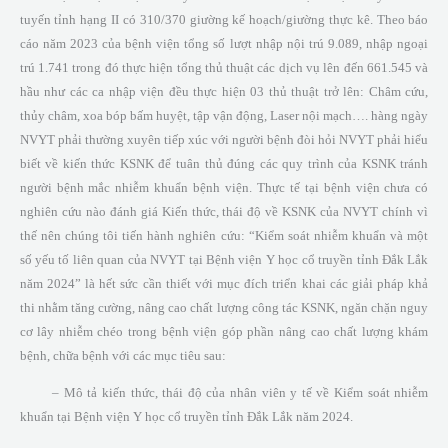
tuyến tỉnh hạng II có 310/370 giường kế hoạch/giường thực kê. Theo báo
cáo năm 2023 của bệnh viện tổng số lượt nhập nội trú 9.089, nhập ngoại
trú 1.741 trong đó thực hiện tổng thủ thuật các dịch vụ lên đến 661.545 và
hầu như các ca nhập viện đều thực hiện 03 thủ thuật trở lên: Châm cứu,
thủy châm, xoa bóp bấm huyệt, tập vận động, Laser nội mạch…. hàng ngày
NVYT phải thường xuyên tiếp xúc với người bệnh đòi hỏi NVYT phải hiểu
biết về kiến thức KSNK để tuân thủ đúng các quy trình của KSNK tránh
người bệnh mắc nhiễm khuẩn bệnh viện. Thực tế tại bệnh viện chưa có
nghiên cứu nào đánh giá Kiến thức, thái độ về KSNK của NVYT chính vì
thế nên chúng tôi tiến hành nghiên cứu: “Kiểm soát nhiễm khuẩn và một
số yếu tố liên quan của NVYT tại Bệnh viện Y học cổ truyền tỉnh Đắk Lắk
năm 2024” là hết sức cần thiết với mục đích triển khai các giải pháp khả
thi nhằm tăng cường, nâng cao chất lượng công tác KSNK, ngăn chặn nguy
cơ lây nhiễm chéo trong bệnh viện góp phần nâng cao chất lượng khám
bệnh, chữa bệnh với các mục tiêu sau:
– Mô tả kiến thức, thái độ của nhân viên y tế về Kiểm soát nhiễm
khuẩn tại Bệnh viện Y học cổ truyền tỉnh Đắk Lắk năm 2024.