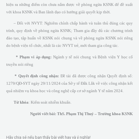
hiện ra những điểm còn chưa nắm được về phòng ngừa KSNK để đề xuất
với khoa KSNK và Ban lãnh đạo có hướng giải quyết kịp thời.
– Đối với NVYT: Nghiêm chỉnh chấp hành và tuân thủ đúng các quy
trình, quy định về phòng ngừa KSNK; Tham gia đầy đủ các chương trình
đào tạo, tập huấn về KSNK nói chung và về phòng ngừa KSNK nói riêng
do bệnh viện tổ chức, nhất là các NVYT trẻ, mới tham gia công tác.
* Phạm vi áp dụng:
Ngành y tế nói chung và Bệnh viện Y học cổ
truyền nói riêng
* Quyết định công nhận:
Đề tài đã được công nhận Quyết định số:
1279/QĐ-SYT ngày 29/11/2024 của Sở y tế Đắk Lắk về việc công nhận kết
quả nhiệm vụ khoa học và công nghệ cấp cơ sở ngành Y tế năm 2024.
Từ khóa
: Kiểm soát nhiễm khuẩn.
Người viết bài:
ThS. Phạm Thị Thuỷ – Trưởng khoa KSNK
Hãy chia sẻ nếu bạn thấy bài viết hay và ý nghĩa!