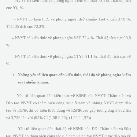
–
NVYT có kiến thức về phòng ngừa Tiêm An toàn 73,2%. Thái độ tích
cực 93,1%.
–
NVYT có kiến thức về phòng ngừa Khử khuẩn- Tiệt khuẩn 37,8 %.
Thái độ tích cực 72,2%.
–
NVYT có kiến thức về phòng ngừa VST 72,4 %. Thái độ tích cực 90,6
%.
–
NVYT có kiến thức về phòng ngừa CTYT 81,1 %. Thái độ tích cực 98
%.
Những
yếu tố liên quan đến
kiến thức, thái độ về phòng ngừa kiểm
soát nhiễm khuẩn
.
– Yếu tố liên quan đến kiến thức về KSNK của NVYT: Thâm niên và
Đào tạo. NVYT có thâm niên công tác ≥ 5 năm và những NVYT được đào
tạo về KSNK thì có kiến thức đúng về KSNK cao gấp tương ứng 3,882 lần
và 3,756 lần với (95% CI (1,58-9,56); (1,22-11,57)).
– Yếu tố liên quan đến thái độ về KSNK của ĐD: Thâm niên và Đào
tạo. NVYT có thâm niên công tác ≥ 5 năm và những NVYT được đào tạo về