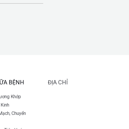
ỮA BỆNH
ĐỊA CHỈ
Xương Khớp
 Kinh
Mạch, Chuyển