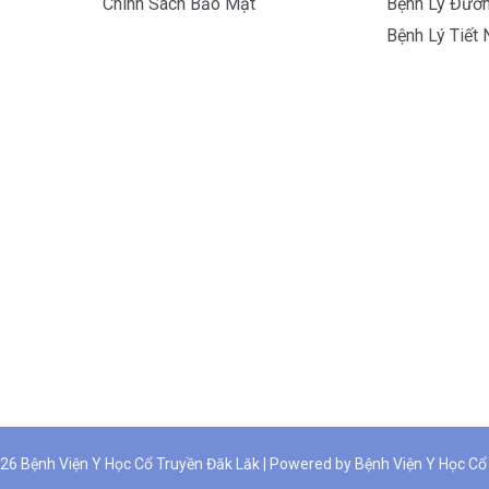
Chính Sách Bảo Mật
Bệnh Lý Đườn
Bệnh Lý Tiết 
26 Bệnh Viện Y Học Cổ Truyền Đăk Lăk | Powered by Bệnh Viện Y Học Cổ