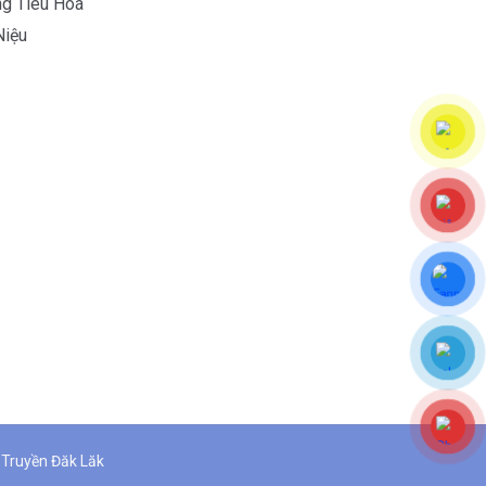
g Tiêu Hoá
Niệu
 Truyền Đăk Lăk