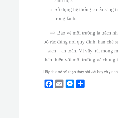
sinh học.
Sử dụng hệ thống chiếu sáng t
trong lành.
=> Bảo vệ môi trường là trách nhi
bỏ rác đúng nơi quy định, hạn chế s
– sạch – an toàn. Vì vậy, rất mong 
thân thiện với môi trường và chung 
Hãy chia sẻ nếu bạn thấy bài viết hay và ý ngh
F
E
M
S
a
m
es
h
ce
ail
se
ar
b
n
e
o
g