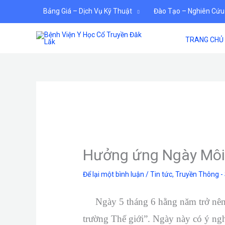
Nhảy
Bảng Giá – Dịch Vụ Kỹ Thuật
Đào Tạo – Nghiên Cứu
tới
nội
TRANG CHỦ
dung
Hưởng ứng Ngày Môi 
Để lại một bình luận
/
Tin tức
,
Truyền Thông -
Ngày 5 tháng 6 hằng năm trở nên ý 
trường Thế giới”. Ngày này có ý ngh