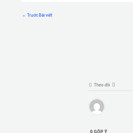
o
er
←
Trước Bài viết
k
Theo dõi
0
GÓP Ý