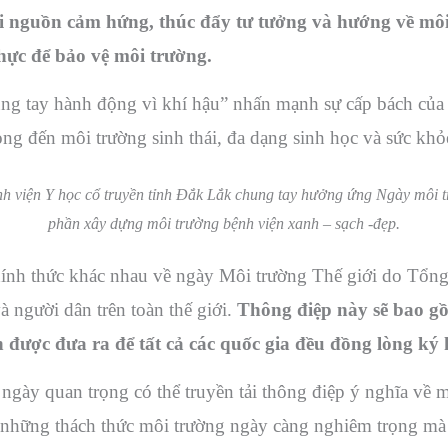
lại nguồn cảm hứng, thúc đẩy tư tưởng và hướng về m
thực để bảo vệ môi trường.
tay hành động vì khí hậu” nhấn mạnh sự cấp bách của c
ng đến môi trường sinh thái, đa dạng sinh học và sức khỏ
nh viện Y học cổ truyền tỉnh Đắk Lắk chung tay hưởng ứng Ngày môi t
phần xây dựng môi trường bệnh viện xanh – sạch -đẹp.
h thức khác nhau về ngày Môi trường Thế giới do Tổng
à người dân trên toàn thế giới.
Thông điệp này sẽ bao gồ
được đưa ra để tất cả các quốc gia đều đồng lòng ký k
gày quan trọng có thể truyền tải thông điệp ý nghĩa về m
à những thách thức môi trường ngày càng nghiêm trọng mà