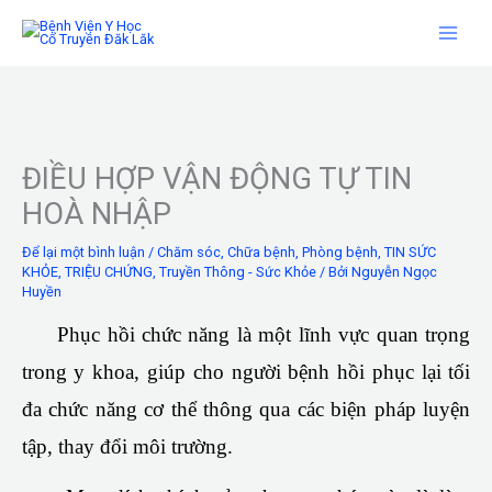
Nhảy
tới
nội
dung
ĐIỀU HỢP VẬN ĐỘNG TỰ TIN
HOÀ NHẬP
Để lại một bình luận
/
Chăm sóc
,
Chữa bệnh
,
Phòng bệnh
,
TIN SỨC
KHỎE
,
TRIỆU CHỨNG
,
Truyền Thông - Sức Khỏe
/ Bởi
Nguyễn Ngọc
Huyền
Phục hồi chức năng là một lĩnh vực quan trọng
trong y khoa, giúp cho người bệnh hồi phục lại tối
đa chức năng cơ thể thông qua các biện pháp luyện
tập, thay đổi môi trường.