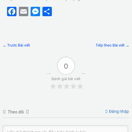
F
E
M
S
a
m
es
h
ce
ail
se
ar
b
n
e
←
Trước Bài viết
Tiếp theo Bài viết
→
o
g
o
er
0
k
Đánh giá bài viết
Đăng nhập
Theo dõi