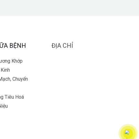
ỮA BỆNH
ĐỊA CHỈ
Xương Khớp
 Kinh
Mạch, Chuyển
g Tiêu Hoá
Niệu