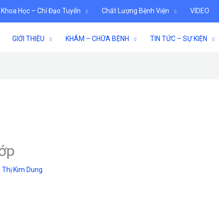
 Khoa Học – Chỉ Đạo Tuyến
Chất Lượng Bệnh Viện
VIDEO
GIỚI THIỆU
KHÁM – CHỮA BỆNH
TIN TỨC – SỰ KIỆN
hớp
 Thị Kim Dung