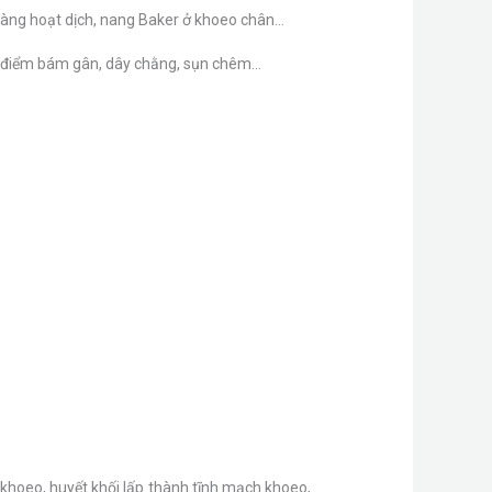
 màng hoạt dịch, nang Baker ở khoeo chân…
ác điểm bám gân, dây chằng, sụn chêm…
hoeo, huyết khối lấp thành tĩnh mạch khoeo,