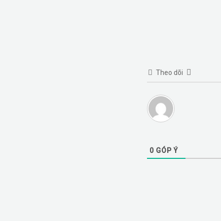
Theo dõi
0
GÓP Ý