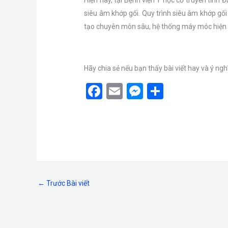
siêu âm khớp gối. Quy trình siêu âm khớp gối 
tạo chuyên môn sâu, hệ thống máy móc hiện đạ
Hãy chia sẻ nếu bạn thấy bài viết hay và ý ngh
F
E
M
S
a
m
es
h
ce
ail
se
ar
b
n
e
o
g
o
er
←
Trước Bài viết
k