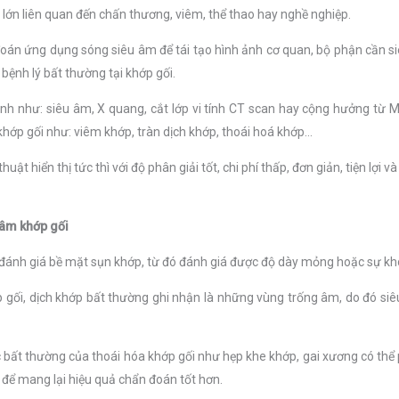
 lớn liên quan đến chấn thương, viêm, thể thao hay nghề nghiệp.
đoán ứng dụng sóng siêu âm để tái tạo hình ảnh cơ quan, bộ phận cần s
bệnh lý bất thường tại khớp gối.
ảnh như: siêu âm, X quang, cắt lớp vi tính CT scan hay cộng hưởng từ 
khớp gối như: viêm khớp, tràn dịch khớp, thoái hoá khớp…
uật hiển thị tức thì với độ phân giải tốt, chi phí thấp, đơn giản, tiện lợi và
 âm khớp gối
 đánh giá bề mặt sụn khớp, từ đó đánh giá được độ dày mỏng hoặc sự khôn
p gối, dịch khớp bất thường ghi nhận là những vùng trống âm, do đó si
 bất thường của thoái hóa khớp gối như hẹp khe khớp, gai xương có thể
 để mang lại hiệu quả chẩn đoán tốt hơn.