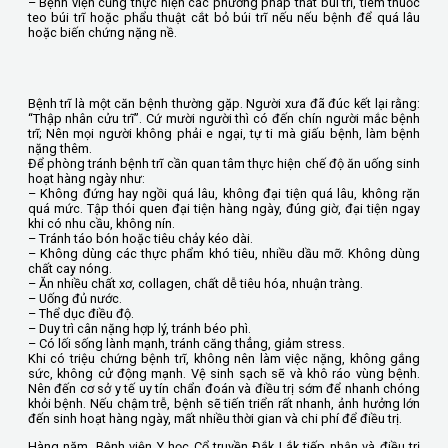
– Bệnh viện cũng thực hiện các phương pháp thắt búi trĩ, tiêm thuốc
teo búi trĩ hoặc phẩu thuật cắt bỏ búi trĩ nếu nếu bệnh để quá lâu
hoặc biến chứng nặng nề.
Bệnh trĩ là một căn bệnh thường gặp. Người xưa đã đúc kết lại rằng:
“Thập nhân cửu trĩ”. Cứ mười người thì có đến chín người mắc bệnh
trĩ; Nên mọi người không phải e ngại, tự ti mà giấu bệnh, làm bệnh
nặng thêm.
Để phòng tránh bệnh trĩ cần quan tâm thực hiện chế độ ăn uống sinh
hoạt hàng ngày như:
– Không đứng hay ngồi quá lâu, không đại tiện quá lâu, không rặn
quá mức. Tập thói quen đại tiện hàng ngày, đúng giờ, đại tiện ngay
khi có nhu cầu, không nín.
– Tránh táo bón hoặc tiêu chảy kéo dài.
– Không dùng các thực phẩm khó tiêu, nhiều dầu mỡ. Không dùng
chất cay nóng.
– Ăn nhiều chất xơ, collagen, chất dễ tiêu hóa, nhuận tràng.
– Uống đủ nước.
– Thể dục điều độ.
– Duy trì cân nặng hợp lý, tránh béo phì.
– Có lối sống lành mạnh, tránh căng thẳng, giảm stress.
Khi có triệu chứng bệnh trĩ, không nên làm việc nặng, không gắng
sức, không cử động mạnh. Vệ sinh sạch sẽ và khô ráo vùng bệnh.
Nên đến cơ sở y tế uy tín chẩn đoán và điều trị sớm để nhanh chóng
khỏi bệnh. Nếu chậm trễ, bệnh sẽ tiến triển rất nhanh, ảnh hưởng lớn
đến sinh hoạt hàng ngày, mất nhiều thời gian và chi phí để điều trị.
Hàng năm, Bệnh viện Y học Cổ truyền Đắk Lắk tiếp nhận và điều trị