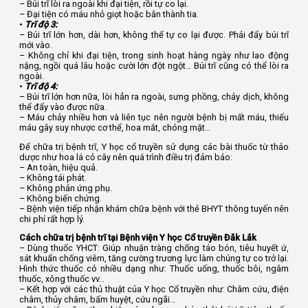
– Búi trĩ lòi ra ngoài khi đại tiện, rồi tự co lại.
– Đại tiện có máu nhỏ giọt hoặc bắn thành tia.
•
Trĩ độ 3:
– Búi trĩ lớn hơn, dài hơn, không thể tự co lại được. Phải đẩy búi trĩ
mới vào.
– Không chỉ khi đại tiện, trong sinh hoạt hàng ngày như lao động
nặng, ngồi quá lâu hoặc cười lớn đột ngột… Búi trĩ cũng có thể lòi ra
ngoài.
•
Trĩ độ 4:
– Búi trĩ lớn hơn nữa, lòi hẳn ra ngoài, sưng phồng, chảy dịch, không
thể đẩy vào được nữa.
– Máu chảy nhiều hơn và liên tục nên người bệnh bị mất máu, thiếu
máu gây suy nhược cơ thể, hoa mắt, chóng mặt…
Để chữa trị bệnh trĩ, Y học cổ truyền sử dụng các bài thuốc từ thảo
dược như hoa lá cỏ cây nên quá trình điều trị đảm bảo:
– An toàn, hiệu quả.
– Không tái phát.
– Không phản ứng phụ.
– Không biến chứng.
– Bệnh viện tiếp nhận khám chữa bệnh với thẻ BHYT thông tuyến nên
chi phí rất hợp lý.
Cách chữa trị bệnh trĩ tại Bệnh viện Y học Cổ truyền Đắk Lắk
– Dùng thuốc YHCT: Giúp nhuận tràng chống táo bón, tiêu huyết ứ,
sát khuẩn chống viêm, tăng cường trương lực làm chúng tự co trở lại.
Hình thức thuốc có nhiều dạng như: Thuốc uống, thuốc bôi, ngâm
thuốc, xông thuốc vv…
– Kết hợp với các thủ thuật của Y học Cổ truyền như: Châm cứu, điện
châm, thủy châm, bấm huyệt, cứu ngãi…