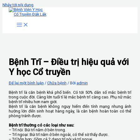
Nhảy tới nội dung
Bệnh Trĩ – Điều trị hiệu quả với
Y học Cổ truyền
Để lại một bình luận
/
Chữa bệnh
/ Bởi
admin
Bệnh trĩ là căn bệnh khá phổ biến. Có tới 50% dân số mắc bệnh trĩ
trong cuộc đời. Càng lớn tuổi tỉ lệ mắc bệnh trĩ càng cao. Phụ nữ mắc
bệnh trĩ nhiều hơn nam giới.
Bệnh trĩ là căn bệnh không nguy hiểm đến tính mạng nhưng ảnh
hưởng lớn đến sinh hoạt hàng ngày, là căn bệnh hoàn toàn có thể
phòng tránh được.
Bệnh trĩ thường có các loại như sau:
– Trĩ nội: Búi trĩ nằm ở bên trong.
– Trĩ ngoại: Búi trĩ nằm ở bên ngoài, có thể sờ thấy được.
– Trĩ hỗn hợp: Gồm cả 2 dạng trĩ nội và trĩ ngoại.