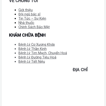
VỀ CHÚNG TÔI
Giới thiệu
Đội ngũ bác sĩ
Tin Tức – Sự Kiện
Nhà thuốc
Chính Sách Bảo Mật
KHÁM CHỮA BỆNH
Bệnh Lý Cơ Xương Khớp
Bệnh Lý Thần Kinh
Bệnh Lý Tim Mạch, Chuyển Hoá
Bệnh Lý Đường Tiêu Hoá
Bệnh Lý Tiết Niệu
ĐỊA CHỈ