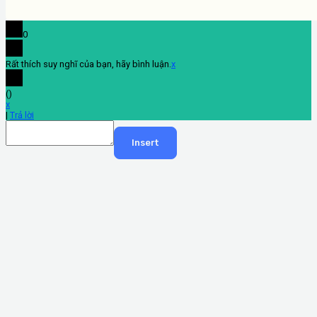
0
Rất thích suy nghĩ của bạn, hãy bình luận.
x
(
)
x
|
Trả lời
Insert