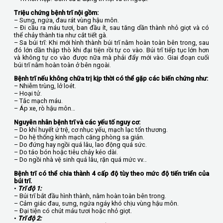
Triệu chứng bệnh trĩ nội gồm:
– Sưng, ngứa, đau rát vùng hậu môn.
– Đi cầu ra máu tươi, ban đầu ít, sau tăng dần thành nhỏ giọt và có
thể chảy thành tia như cắt tiết gà.
– Sa búi trĩ: Khi mới hình thành búi trĩ nằm hoàn toàn bên trong, sau
đó lớn dần thập thò khi đại tiện rồi tự co vào. Búi trĩ tiếp tục lớn hơn
và không tự co vào được nữa mà phải đẩy mới vào. Giai đoạn cuối
búi trĩ nằm hoàn toàn ở bên ngoài.
Bệnh trĩ nếu không chữa trị kịp thời có thể gặp các biến chứng như:
– Nhiễm trùng, lở loét.
– Hoại tử.
– Tắc mạch máu.
– Áp xe, rò hậu môn…
Nguyên nhân bệnh trĩ và các yếu tố nguy cơ:
– Do khí huyết ứ trệ, cơ nhục yếu, mạch lạc tổn thương.
– Do hệ thống kinh mạch căng phòng sa giản.
– Do đứng hay ngồi quá lâu, lao động quá sức.
– Do táo bón hoặc tiêu chảy kéo dài.
– Do ngồi nhà vệ sinh quá lâu, rặn quá mức vv…
Bệnh trĩ có thể chia thành 4 cấp độ tùy theo mức độ tiến triển của
búi trĩ.
•
Trĩ độ 1:
– Búi trĩ bắt đầu hình thành, nằm hoàn toàn bên trong.
– Cảm giác đau, sưng, ngứa ngáy khó chịu vùng hậu môn.
– Đại tiện có chút máu tươi hoặc nhỏ giọt.
•
Trĩ độ 2: